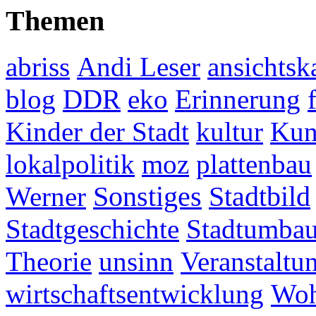
Themen
abriss
Andi Leser
ansichtsk
blog
DDR
eko
Erinnerung
Kinder der Stadt
kultur
Kun
lokalpolitik
moz
plattenbau
Werner
Sonstiges
Stadtbild
Stadtgeschichte
Stadtumba
Theorie
unsinn
Veranstaltu
wirtschaftsentwicklung
Woh