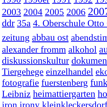
200
2003
2004
2005
2006
ddr
35a
4. Oberschule Otto
abbau ost
zeitung
abendst
au
alexander fromm
alkohol
dokument
diskussionskultur
Tiergehege
einzelhandel
ek
fotografie
fuerstenberg
funk
heimattiergarten
Leibniz
ho
iron irony
kleinkleckersdor