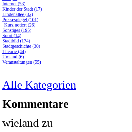
Internet (53)
Kinder der Stadt (17)
Lindenallee (32)
Pressespiegel (101)
Kurz notiert (26)
Sonstiges (195)
Sport (14)
Stadtbild (174)
Stadtgeschichte (30)
Theorie (44)
Umland (6)
Veranstaltungen (55)
Alle Kategorien
Kommentare
wieland
zu