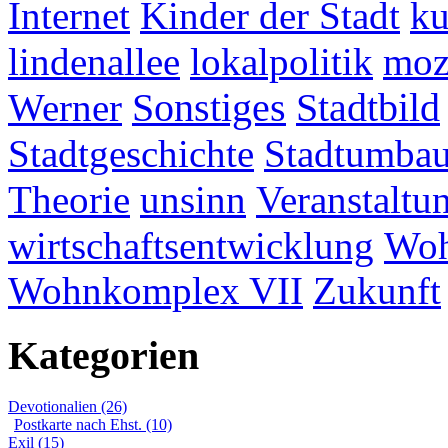
Internet
Kinder der Stadt
ku
lindenallee
lokalpolitik
mo
Werner
Sonstiges
Stadtbild
Stadtgeschichte
Stadtumba
Theorie
unsinn
Veranstaltu
wirtschaftsentwicklung
Woh
Wohnkomplex VII
Zukunft
Kategorien
Devotionalien (26)
Postkarte nach Ehst. (10)
Exil (15)