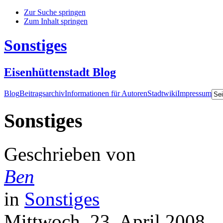
Zur Suche springen
Zum Inhalt springen
Sonstiges
Eisenhüttenstadt Blog
Blog
Beitragsarchiv
Informationen für Autoren
Stadtwiki
Impressum
Sonstiges
Geschrieben von
Ben
in
Sonstiges
Mittwoch, 23. April 2008