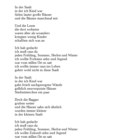
In der Stadt
in der ich Kind war
fielen lauter große Häuser
und die Bäume manchmal mit
Und die Leute
die dort wohnten
waren älter als woanders
kriegten wenig Kinder
schafften sich was an
Ich hab gedacht
ich muß raus da
jeden Frühling, Sommer, Herbst und Winter
ich wollte Frohsinn sehn und Jugend
war vom stillen Ort so satt
ich wollte immer raus ins Leben
gehör wohl nicht in diese Stadt
In der Stadt
in der ich Kind war
gabs frisch nachgezogene Wände
gelblich neuverputzte Häuser
Stiefmütterchen ein paar
Doch die Bagger
gruben weiter
und die Häuser sahn sich ähnlich
wurden immer kleiner
in der kleinen Stadt
Ich hab gedacht
ich muß raus da
jeden Frühling, Sommer, Herbst und Winter
ich wollte Zukunft sehn und Jugend
war vom stillen Ort so satt