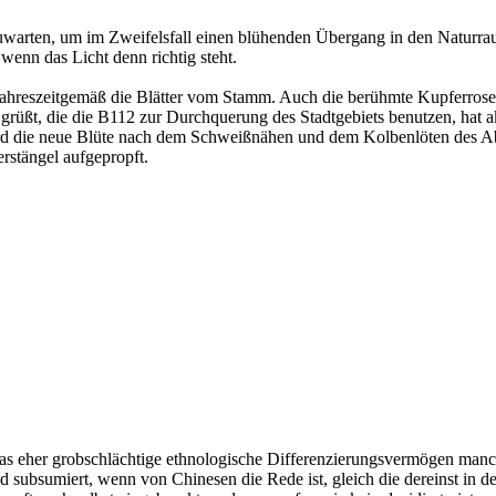
abzuwarten, um im Zweifelsfall einen blühenden Übergang in den Naturr
wenn das Licht denn richtig steht.
ahreszeitgemäß die Blätter vom Stamm. Auch die berühmte Kupferrose v
ßt, die die B112 zur Durchquerung des Stadtgebiets benutzen, hat akt
ird die neue Blüte nach dem Schweißnähen und dem Kolbenlöten des Abge
rstängel aufgepropft.
 das eher grobschlächtige ethnologische Differenzierungsvermögen man
nd subsumiert, wenn von Chinesen die Rede ist, gleich die dereinst i