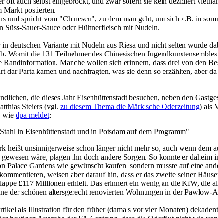
 oft auch selbst eingebrockt, und zwar sofern sie kein dezidiert vietn
 Markt postierten.
us und spricht vom "Chinesen", zu dem man geht, um sich z.B. in somme
n Süss-Sauer-Sauce oder Hühnerfleisch mit Nudeln.
 in deutschen Variante mit Nudeln aus Riesa und nicht selten wurde dab
b. Womit die 131 Teilnehmer des Chinesischen Jugendkunstensembles, d
tolle Randinformation. Manche wollen sich erinnern, dass drei von den 
 dar Parta kamen und nachfragten, was sie denn so erzählten, aber da
ugendlichen, die dieses Jahr Eisenhüttenstadt besuchen, neben den Gas
thias Steiers (vgl.
zu diesem Thema die Märkische Oderzeitung
) als
, wie
dpa meldet
:
Stahl in Eisenhüttenstadt und in Potsdam auf dem Programm"
Werk heißt unsinnigerweise schon länger nicht mehr so, auch wenn dem
 gewesen wäre, plagen ihn doch andere Sorgen. So konnte er daheim in
gton Palace Gardens wie gewünscht kaufen, sondern musste auf eine and
 kommentieren, weisen aber darauf hin, dass er das zweite seiner Häu
lappe £117 Millionen erhielt. Das erinnert ein wenig an die KfW, die al
 eine der schönen altersgerecht renovierten Wohnungen in der Pawlow-Al
rtikel als Illustration für den früher (damals vor vier Monaten) dekade