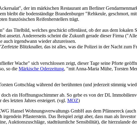
 Ackersalat", der im märkischen Restaurant am Berliner Gendarmenmar
, dem bleibt die bodenständige Brandenburger "Rehkeule, geschmort, mi
en französischen Reifenherstellers trägt.
 das Titelbild, welches geschickt offenlässt, ob der aus dem lokalen
t ansetzt. Andererseits scheint die Zukunft gerade dieser Firma ("All
ie auch irgendwann wieder abzureissen.
erfetzte Blitzknaller, das ist alles, was die Polizei in der Nacht zum F
ießer Wache" sich verschlossen zeigt, dieser Tage seine Pforte geöffn
o, so die
Märkische Oderzeitung
, "mit Anna-Maria Mühe, Torsten Mer
 Torsten Gottschlag während der berühmten (und jederzeit stimmig wie
er doch ein Hoffnungsschimmer ab. So gebe es von der DL Immobilienv
es letzten Jahres ersteigert. (vgl.
MOZ
)
e EWG Hansel Wohnungsverwaltungs GmbH aus dem Pfännereck (auch al
irgendein Pflasterstein. Das Beispiel zeigt aber, dass man als Investo
eine, Auktionszuschläge, stadträumliche Sensibilität), die hierzulande 