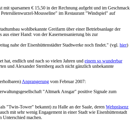
kt mit sparsamen € 15,50 in der Rechnung aufgeht und im Geschmack
t Petersilienwurzel-Mousseline" im Restaurant "Windspiel" auf
 Stadtumbau wohlbekannte Greifarm über einer Betriebsanlage der
es aus einer Hand: von der Kasernensanierung bis zur
reitag nahe der Eisenhüttenstädter Stadtwerke noch findet." (vgl.
hier
)
et hat, endlich und nach so vielen Jahren und
einem so wunderbar
ten und Alexander Sternberg auch nicht gänzlich unbekannte
derholbaren)
Anprangerung
vom Februar 2007:
erwaltungsgesellschaft "Altmark Ansgar" positive Signale zum
s "Twin-Tower" bekannt) zu Halle an der Saale, deren
Webpräsenz
r auch mit sehr wenig Engagement in einer Stadt wie Eisenhüttenstadt
den Unterschied machen.