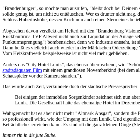
"Brandenburger", so möchte man ausrufen, "bleibt doch bei Deinem
solide genug ist, um nicht zu enttäuschen. Wer es drunter nicht mag
Schloss Hubertushöhe, dessen Koch nun auch einen Stern eines beliebt
Abgesehen davon verzückt am Hefterl mit den "Brandenburg Visionen"
Rückbaufirma TVF Altwert nicht auch zur Liquidation der Anlage selbs
Funkturmsprengung") bombensicher, denn wo Industrie entsteht, ist s
Dann heißt es vielleicht auch wieder in der Märkischen Oderzeitung: "Z
Vom Heizkraftwerk beispielsweise ist nicht viel mehr geblieben.
Anders das "City Hotel Lunik", das ebenso überraschend, wie "Schönfl
stadtadäquaten Film
mit einem grandiosen Novemberkind (bei dem als
Schauspieler vor der Kamera standen.").
Das wurde auch Zeit, verkündete doch der städtische Pressesprecher
Bei einigen der immobilen Sorgenkinder zeichnet sich nun ab
Lunik. Die Gesellschaft hatte das ehemalige Hotel im Dezember d
Wahrgemacht hat es aber nicht mehr "Altmark Ansgar", sondern di
so professionell wirkt, wie der Umgang mit dem Lunik. Und eigentlich 
Beträchtliches erreichen kann. Es sind oft die ganz kleinen Dinge (St
Immer rin in die jute Stube.