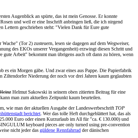
rsten Augenblick an spürte, das ist mein Genosse. Er konnte
osen und weil er eine Inschrift anbringen ließ, die ich nirgend
n Lettern geschrieben steht: "Vielen Dank für Eure gute
 Wache" (Tor 2) zusteuern, lesen sie dagegen auf dem Wegweiser,
nung des EKOs unserer Vergangenheit) erzwingt diesen Schritt und
re gute Arbeit" bekommt man übrigens auch oft dann zu hören, wenn
ob es ein Morgen gäbe. Und zwar eines aus Pappe. Die Papierfabrik
den Ziltendorfer Niederung der noch vor drei Jahren kaum geglaubten
Heinz
Helmut Sakowski in seinem oben zitierten Beitrag für eine
, kann man zum aktuellen Zeitpunkt kaum beurteilen.
erum, wie man der aktuellen Ausgabe der Landeswerbeschrift
TOP
üttenstadt berichtet
. Wer das tolle Heft durchgeblättert hat, das als
5.000 Euro oder einen Kurzurlaub im All für "ca. € 130.000) und
SINGULUM keyboard pieces are only turned using pre-convention
weise nicht jeder das
güldene Rennfahrrad
der dänischen