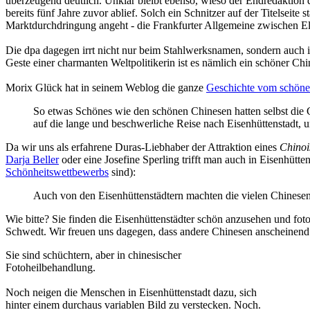
überzeugend deutlich. Unklar bleibt ebenso, wieso der Endredaktion d
bereits fünf Jahre zuvor ablief. Solch ein Schnitzer auf der Titelsei
Marktdurchdringung angeht - die Frankfurter Allgemeine zwischen E
Die dpa dagegen irrt nicht nur beim Stahlwerksnamen, sondern auch 
Geste einer charmanten Weltpolitikerin ist es nämlich ein schöner Chi
Morix Glück hat in seinem Weblog die ganze
Geschichte vom schöne
So etwas Schönes wie den schönen Chinesen hatten selbst die 
auf die lange und beschwerliche Reise nach Eisenhüttenstadt,
Da wir uns als erfahrene Duras-Liebhaber der Attraktion eines
Chinoi
Darja Beller
oder eine Josefine Sperling trifft man auch in Eisenhütt
Schönheitswettbewerbs
sind):
Auch von den Eisenhüttenstädtern machten die vielen Chinesen 
Wie bitte? Sie finden die Eisenhüttenstädter schön anzusehen und fo
Schwedt. Wir freuen uns dagegen, dass andere Chinesen anscheinend 
Sie sind schüchtern, aber in chinesischer
Fotoheilbehandlung.
Noch neigen die Menschen in Eisenhüttenstadt dazu, sich
hinter einem durchaus variablen Bild zu verstecken. Noch.