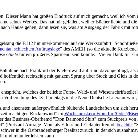
ben. Dieser Mann hat großen Eindruck auf mich gemacht, weil ich vom e
me seines Werkes. Das hat mir gefallen, weil er Bücher liebte und die R
 nach Hause gehen, dann lesen sie, was am Ausgang der Fabrik mit rote
elsang die B112 hinunterkommend auf die Werkszufahrt "Schönfließer
ntan schlechten Auftragslage
" des AMEH (so die aktuelle Kurzbenen
se Guele
für ein größeres Sparmenü sein könnte. "Vielen Dank für Eu
Bahnlinie nach Frankfurt der Kiefernwald auf- und davongepflügt, als 
nd hoffentlich rechtzeitig mit ganzem Sprung über Stock und Gleis in 
men.
entspricht, welches der beliebte Forst-, Wald- und Wiesenschriftsteller
 Vorbereitung des IX. Parteitags in die Neue Deutsche Literatur warf
deplatz und ansonsten außergewöhnlich blühende Landschaften um sich h
erzeit mächtigen Rückenwind" im
Wachstumskern Frankfurt(Oder)/Eisenh
er das Business-Oberhemd "Eton Daimond Shirt" zum Stückpreis von 2
" (Preis auf Anfrage. Man, als Elfen- und Elefantenfreund,
beachte
: "
 schwer in die Ostbrandenburger Realität zurück, in der sich ausnahms
ll und mitunter leisten kann.