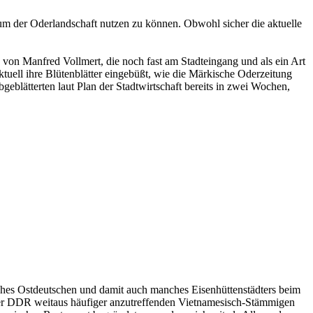
aum der Oderlandschaft nutzen zu können. Obwohl sicher die aktuelle
on Manfred Vollmert, die noch fast am Stadteingang und als ein Art
uell ihre Blütenblätter eingebüßt, wie die Märkische Oderzeitung
blätterten laut Plan der Stadtwirtschaft bereits in zwei Wochen,
ches Ostdeutschen und damit auch manches Eisenhüttenstädters beim
n der DDR weitaus häufiger anzutreffenden Vietnamesisch-Stämmigen