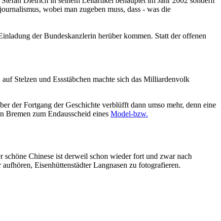
Stefan Dietrich in seinem Leitartikel behauptet im Jahr 2002 sondern
ätsjournalismus, wobei man zugeben muss, dass - was die
 Einladung der Bundeskanzlerin herüber kommen. Statt der offenen
auf Stelzen und Essstäbchen machte sich das Milliardenvolk
ber der Fortgang der Geschichte verblüfft dann umso mehr, denn eine
st in Bremen zum Endausscheid eines
Model-bzw.
er schöne Chinese ist derweil schon wieder fort und zwar nach
aufhören, Eisenhüttenstädter Langnasen zu fotografieren.