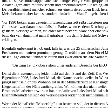
mit. Diese Reisnudelsuppe haben sich einige selbiger Volksgruppe aber
Asiaten (gern auch mit türkischem und amerikanischem Einschlag) am
Da verallgemeinert mancher schnell aus einem stereotypen Blick hera
Meist bekommt aber keines, sondern einfach nur Wan Tan gebacken i
Vor 1990 bekam man dagegen in Eisenhüttenstadt selbst Letzteres nur
Chinesisch war daran bestenfalls die Farbe, wenn es denn Ketchup ga
gastierte, versorgt wurden, ist leider nicht bekannt, wäre aber eine 
bzw. dra van ahnan mat nam Kantrabass - bis dann Schald and Schwart
erklingen.
Ebenfalls unbekannt ist, ob und, falls ja, was die 25 chinesischen J
Postkarten und, sofern prominent genug, Gemälden aus dem Pinsel Mat
dieser Tage durchs Stahlwerk laufen und zwar durch die alte Variante
"Bis zum 19. Oktober stehen unter anderem Besuche bei EKO 
Da ist die Pressemeldung leider nicht auf dem Stand der Zeit. Das 
Eigentümer 2006, Lakschmi Mittal, die Namenssache vielleicht Wurst
jüngst nicht sein drittes Wohnobjekt in der Milliardärsstraße Kensin
Liegenschaft in der Nähe zurückgreifen. Wir können das nicht weiter
Brothers-Mitarbeiter erworben hat, der dafür von Lakschmi Mittal sch
Eisenhüttenstadt hat sich der Werksbesitzer leider noch nicht einmal
Worin der Mittal'sche "Misserfolg" also bestehen soll, der in diesem A