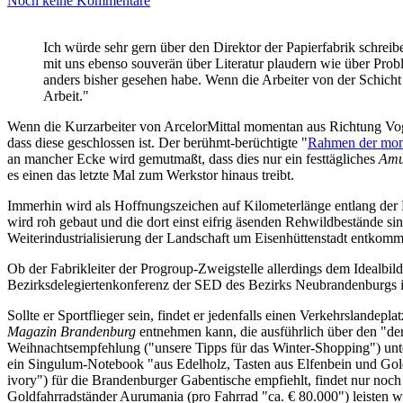
Noch keine Kommentare
Ich würde sehr gern über den Direktor der Papierfabrik schrei
mit uns ebenso souverän über Literatur plaudern wie über Proble
anders bisher gesehen habe. Wenn die Arbeiter von der Schicht
Arbeit."
Wenn die Kurzarbeiter von ArcelorMittal momentan aus Richtung Vog
dass diese geschlossen ist. Der berühmt-berüchtigte "
Rahmen der mome
an mancher Ecke wird gemutmaßt, dass dies nur ein festtägliches
Amu
es einen das letzte Mal zum Werkstor hinaus treibt.
Immerhin wird als Hoffnungszeichen auf Kilometerlänge entlang der 
wird roh gebaut und die dort einst eifrig äsenden Rehwildbestände si
Weiterindustrialisierung der Landschaft um Eisenhüttenstadt entkom
Ob der Fabrikleiter der Progroup-Zweigstelle allerdings dem Idealbild 
Bezirksdelegiertenkonferenz der SED des Bezirks Neubrandenburgs in
Sollte er Sportflieger sein, findet er jedenfalls einen Verkehrslan
Magazin Brandenburg
entnehmen kann, die ausführlich über den "d
Weihnachtsempfehlung ("unsere Tipps für das Winter-Shopping") unt
ein Singulum-Notebook "aus Edelholz, Tasten aus Elfenbein und Gold
ivory") für die Brandenburger Gabentische empfiehlt, findet nur noch
Goldfahrradständer Aurumania (pro Fahrrad "ca. € 80.000") leisten wi