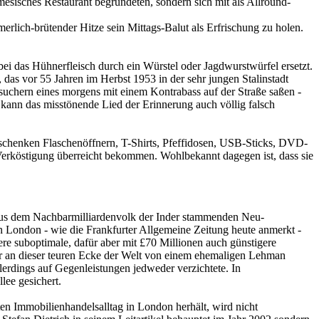
amesisches Restaurant begründeten, sondern sich mit als Allround-
rlich-brütender Hitze sein Mittags-Balut als Erfrischung zu holen.
ei das Hühnerfleisch durch ein Würstel oder Jagdwurstwürfel ersetzt.
as vor 55 Jahren im Herbst 1953 in der sehr jungen Stalinstadt
Besuchern eines morgens mit einem Kontrabass auf der Straße saßen -
 kann das misstönende Lied der Erinnerung auch völlig falsch
tgeschenken Flaschenöffnern, T-Shirts, Pfeffidosen, USB-Sticks, DVD-
 Verköstigung überreicht bekommen. Wohlbekannt dagegen ist, dass sie
 aus dem Nachbarmilliardenvolk der Inder stammenden Neu-
 London - wie die Frankfurter Allgemeine Zeitung heute anmerkt -
ere suboptimale, dafür aber mit £70 Millionen auch günstigere
ser an dieser teuren Ecke der Welt von einem ehemaligen Lehman
lerdings auf Gegenleistungen jedweder verzichtete. In
lee gesichert.
nten Immobilienhandelsalltag in London herhält, wird nicht