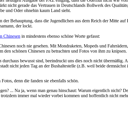
er heutigen Ausgabe der FAZ entging, dass die Oderflut nicht wie von 
te stärkt nicht gerade das Vertrauen in Deutschlands Bollwerk des Qualit
lbe und Oder ohnehin kaum Land sieht.
in der Behauptung, dass die Jugendlichen aus dem Reich der Mitte auf
namann, der lockt.
n Chinesen
in mindestens ebenso schöne Worte gefasst:
Chinesen noch nie gesehen. Mit Mondraketen, Mopeds und Fahrrädern, 
 um den schönen Chinesen zu betrachten und Fotos von ihm zu knipsen.
s
durchaus bewusst sind, beeindruckt uns dies noch nicht übermäßig. A
enstadt nicht jeden Tag an der Bushaltestelle (z.B. weil beide demnäch
Fotos, denn die fanden sie ebenfalls schön.
togen? ... Na ja, wenn man genau hinschaut: Warum eigentlich nicht? D
trotzdem immer mal wieder vorbei kommen und hoffentlich nicht mehr 