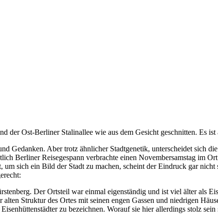
der Ost-Berliner Stalinallee wie aus dem Gesicht geschnitten. Es ist 
nd Gedanken. Aber trotz ähnlicher Stadtgenetik, unterscheidet sich die 
chtlich Berliner Reisegespann verbrachte einen Novembersamstag im Or
t, um sich ein Bild der Stadt zu machen, scheint der Eindruck gar nicht
erecht:
stenberg. Der Ortsteil war einmal eigenständig und ist viel älter als Ei
 alten Struktur des Ortes mit seinen engen Gassen und niedrigen Häuse
isenhüttenstädter zu bezeichnen. Worauf sie hier allerdings stolz sein so