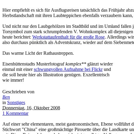
Hier empfiehlt es sich für Ausflugsreisen tatsächlich das Frühjahr 
Herbstlandschaft mit ihren Laubteppichen ebenfalls verzaubern kann, 
Und nicht nur den Laubgehölzen im Stadtbild und im Umland fallen j
Torsymbol zum stark schrumpfenden V. Wohnkomplex all diejenigen grü
heute berichtet:
Werkstattaufenthalt für die große Rose
. Allerdings w
also durchaus pünktlich als Adventskranz, wieder auf dem Siebenmete
Das warme Licht der Rathaustreppen.
Eisenhüttenstadts Musterfotograf
komplex**
glänzt wieder
einmal mit einer
schwungvollen Aufnahme bei Flickr
und
die soll heute hier als Illustration genügen. Exzellentrisch
wie immer!
Geschrieben von
Ben
in
Sonstiges
Donnerstag, 16. Oktober 2008
1 Kommentar
Auf einer sehr elementaren, meist gastronomischen, Ebene vollführt
Stichwort "China" eine großmächtige Pirouette über die Landkarte u