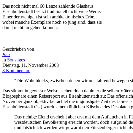
Das noch nicht mal 60 Lenze zählende Glashaus
Eisenhüttenstadt besitzt traditionell nicht viele Werte.
Einer der wenigen ist sein architektonisches Erbe,
wobei manche Exemplare noch so jung sind, dass sie
damit nicht umgehen können.
Geschrieben von
Ben
in
Sonstiges
Dienstag, 11. November 2008
8 Kommentare
"Die Wohnblocks, zwischen denen wir uns fahrend bewegen sind 
Das stimmt in gewisser Weise, stehen doch dahinter die selben Väter u
Blogosphäre einen Reisereport aus Eisenhüttenstadt zu: Das offensi
November ganz objektiv betrachtet die ungünstigste Zeit des Jahres is
Eisenhüttenstadt Ost) wurde einem üblichen Klischee des Desolaten g
Das richtige Elend erscheint aber erst mit dem Auftauchen in Für
westdeutschen Bevölkerung erreicht worden, doch aufgrund der
und tatsächlich werden wir gewarnt den Fürstenberger nicht als E