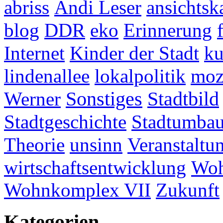
abriss
Andi Leser
ansichtsk
blog
DDR
eko
Erinnerung
Internet
Kinder der Stadt
ku
lindenallee
lokalpolitik
mo
Werner
Sonstiges
Stadtbild
Stadtgeschichte
Stadtumba
Theorie
unsinn
Veranstaltu
wirtschaftsentwicklung
Woh
Wohnkomplex VII
Zukunft
Kategorien