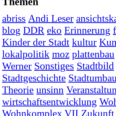
Themen
abriss
Andi Leser
ansichtsk
blog
DDR
eko
Erinnerung
Kinder der Stadt
kultur
Kun
lokalpolitik
moz
plattenbau
Werner
Sonstiges
Stadtbild
Stadtgeschichte
Stadtumba
Theorie
unsinn
Veranstaltu
wirtschaftsentwicklung
Woh
Wohnkomplex VII
Zukunft