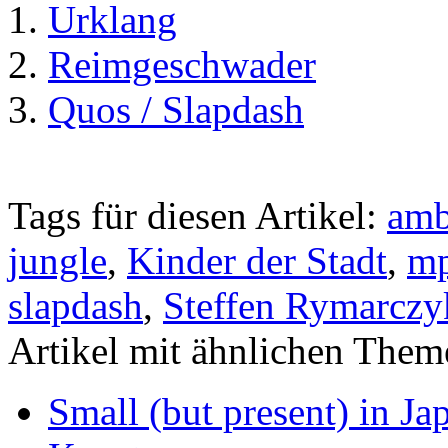
Urklang
Reimgeschwader
Quos / Slapdash
Tags für diesen Artikel:
amb
jungle
,
Kinder der Stadt
,
m
slapdash
,
Steffen Rymarczy
Artikel mit ähnlichen Them
Small (but present) in Ja