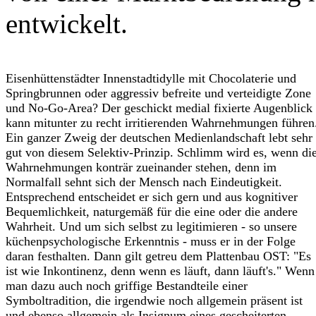
entwickelt.
Eisenhüttenstädter Innenstadtidylle mit Chocolaterie und
Springbrunnen oder aggressiv befreite und verteidigte Zone
und No-Go-Area? Der geschickt medial fixierte Augenblick
kann mitunter zu recht irritierenden Wahrnehmungen führen
Ein ganzer Zweig der deutschen Medienlandschaft lebt sehr
gut von diesem Selektiv-Prinzip. Schlimm wird es, wenn di
Wahrnehmungen konträr zueinander stehen, denn im
Normalfall sehnt sich der Mensch nach Eindeutigkeit.
Entsprechend entscheidet er sich gern und aus kognitiver
Bequemlichkeit, naturgemäß für die eine oder die andere
Wahrheit. Und um sich selbst zu legitimieren - so unsere
küchenpsychologische Erkenntnis - muss er in der Folge
daran festhalten. Dann gilt getreu dem Plattenbau OST: "Es
ist wie Inkontinenz, denn wenn es läuft, dann läuft's." Wenn
man dazu auch noch griffige Bestandteile einer
Symboltradition, die irgendwie noch allgemein präsent ist
und ebenso allgemein als Insignum eines gescheiterten