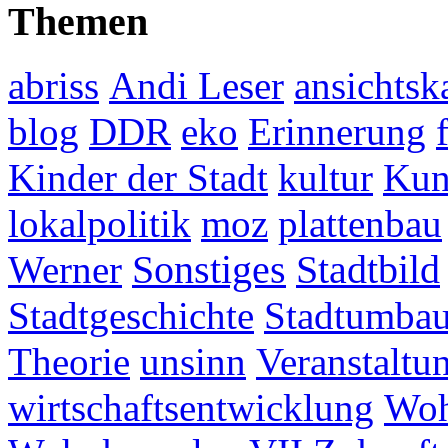
Themen
abriss
Andi Leser
ansichtsk
blog
DDR
eko
Erinnerung
Kinder der Stadt
kultur
Kun
lokalpolitik
moz
plattenbau
Werner
Sonstiges
Stadtbild
Stadtgeschichte
Stadtumba
Theorie
unsinn
Veranstaltu
wirtschaftsentwicklung
Woh