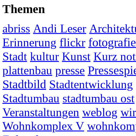
Themen
abriss
Andi Leser
Architekt
fotografie
Erinnerung
flickr
Stadt
kultur
Kunst
Kurz not
plattenbau
presse
Pressespi
Stadtbild
Stadtentwicklung
Stadtumbau
stadtumbau ost
Veranstaltungen
weblog
wir
Wohnkomplex V
wohnkomp