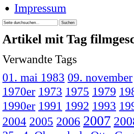
Impressum
Artikel mit Tag filmges
Verwandte Tags
01. mai 1983
09. november
1970er
1973
1975
1979
19
1990er
1991
1992
1993
19
2007
200
2004
2005
2006