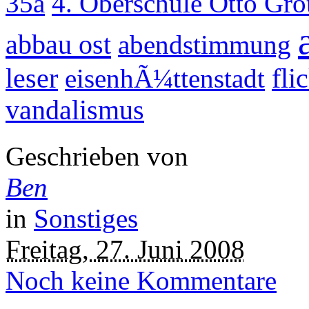
35a
4. Oberschule Otto Gr
abbau ost
abendstimmung
leser
eisenhÃ¼ttenstadt
fli
vandalismus
Geschrieben von
Ben
in
Sonstiges
Freitag, 27. Juni 2008
Noch keine Kommentare