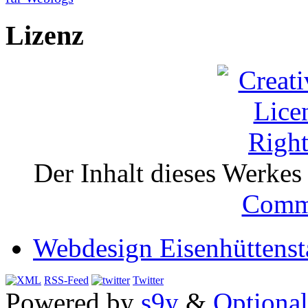
Lizenz
Der Inhalt dieses Werkes i
Comm
Webdesign Eisenhüttenst
RSS-Feed
Twitter
Powered by
s9y
&
Optional