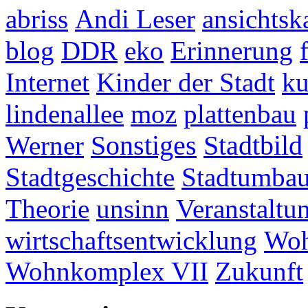
abriss
Andi Leser
ansichtsk
blog
DDR
eko
Erinnerung
Internet
Kinder der Stadt
ku
lindenallee
moz
plattenbau
Werner
Sonstiges
Stadtbild
Stadtgeschichte
Stadtumba
Theorie
unsinn
Veranstaltu
wirtschaftsentwicklung
Woh
Wohnkomplex VII
Zukunft