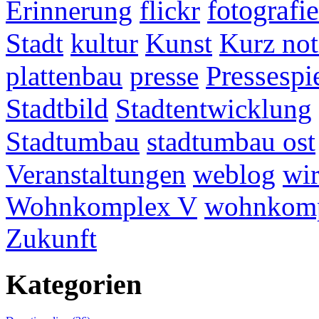
fotografie
Erinnerung
flickr
Stadt
kultur
Kunst
Kurz not
plattenbau
presse
Pressespi
Stadtbild
Stadtentwicklung
Stadtumbau
stadtumbau ost
Veranstaltungen
weblog
wir
Wohnkomplex V
wohnkomp
Zukunft
Kategorien