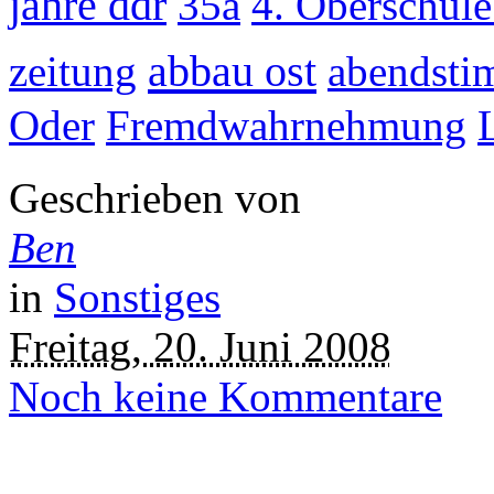
jahre ddr
35a
4. Oberschul
abbau ost
zeitung
abendst
Oder
Fremdwahrnehmung
Geschrieben von
Ben
in
Sonstiges
Freitag, 20. Juni 2008
Noch keine Kommentare