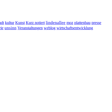
lindenallee
presse
adt
kultur
Kunst
Kurz notiert
moz
plattenbau
unsinn
Veranstaltungen
ie
weblog
wirtschaftsentwicklung