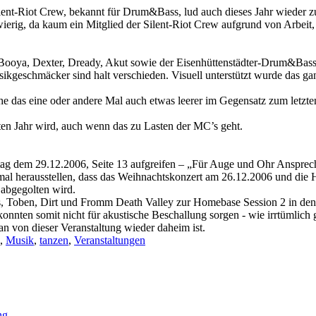
ent-Riot Crew, bekannt für Drum&Bass, lud auch dieses Jahr wieder z
hwierig, da kaum ein Mitglied der Silent-Riot Crew aufgrund von Arbeit,
 Booya, Dexter, Dready, Akut sowie der Eisenhüttenstädter-Drum&Bass-P
kgeschmäcker sind halt verschieden. Visuell unterstützt wurde das gan
che das eine oder andere Mal auch etwas leerer im Gegensatz zum letzt
sten Jahr wird, auch wenn das zu Lasten der MC’s geht.
tag dem 29.12.2006, Seite 13 aufgreifen – „Für Auge und Ohr Ansprech
mal herausstellen, dass das Weihnachtskonzert am 26.12.2006 und die 
 abgegolten wird.
s, Toben, Dirt und Fromm Death Valley zur Homebase Session 2 in den
nnten somit nicht für akustische Beschallung sorgen - wie irrtümlich 
an von dieser Veranstaltung wieder daheim ist.
,
Musik
,
tanzen
,
Veranstaltungen
ng.