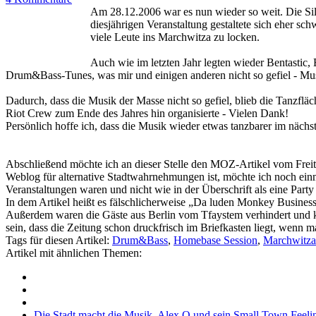
Am 28.12.2006 war es nun wieder so weit. Die Sil
diesjährigen Veranstaltung gestaltete sich eher sc
viele Leute ins Marchwitza zu locken.
Auch wie im letzten Jahr legten wieder Bentastic,
Drum&Bass-Tunes, was mir und einigen anderen nicht so gefiel - Musi
Dadurch, dass die Musik der Masse nicht so gefiel, blieb die Tanzflä
Riot Crew zum Ende des Jahres hin organisierte - Vielen Dank!
Persönlich hoffe ich, dass die Musik wieder etwas tanzbarer im näch
Abschließend möchte ich an dieser Stelle den MOZ-Artikel vom Frei
Weblog für alternative Stadtwahrnehmungen ist, möchte ich noch ein
Veranstaltungen waren und nicht wie in der Überschrift als eine Party
In dem Artikel heißt es fälschlicherweise „Da luden Monkey Busines
Außerdem waren die Gäste aus Berlin vom Tfaystem verhindert und ko
sein, dass die Zeitung schon druckfrisch im Briefkasten liegt, wenn m
Tags für diesen Artikel:
Drum&Bass
,
Homebase Session
,
Marchwitza
Artikel mit ähnlichen Themen:
Die Stadt macht die Musik. Alex Q und sein Small Town Feeli