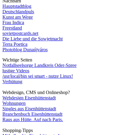
Nachbarn
Hauptstadtblog
Deutschlandpuls
Kunst am Wege
Frau Indica
Freestland
sovietpostcards.net
Die Liebe und die Sowjetmacht
Terra Poetica
Photoblog Dunaújváros
Wichtige Seiten
Notfallseelsorge Landkreis Oder-Spree
lustige Videos
/usr/local/bin sei smart - nutze Linux!
Verhütung
Webdesign, CMS und Onlineshop?
Webdesign Eisenhüttenstadt
Wohnungen
Singles aus Eisenhüttenstadt
Branchenbuch Eisenhüttenstadt
Raus aus Hütte. Auf nach Paris.
Shopping-Tipps