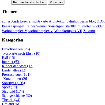
Themen
DDR
abriss
Andi Leser
ansichtskarte
Architektur
bahnhof
berlin
blog
Sonstiges
Pressespiegel
Rainer Werner
Stadtbild
Stadtentwicklun
Wohnkomplex VII
Wohnkomplex V
wohnkomplex vi
Zukunft
Kategorien
Devotionalien (26)
Postkarte nach Ehst. (10)
Exil (15)
Internet (53)
Kinder der Stadt (17)
Lindenallee (32)
Pressespiegel (101)
Kurz notiert (26)
Sonstiges (195)
Sport (14)
Stadtbild (174)
Stadtgeschichte (30)
Theorie (44)
Umland (6)