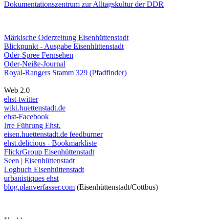
Dokumentationszentrum
zur Alltagskultur der DDR
Märkische Oderzeitung Eisenhüttenstadt
Blickpunkt - Ausgabe Eisenhüttenstadt
Oder-Spree Fernsehen
Oder-Neiße-Journal
Royal-Rangers Stamm 329 (Pfadfinder)
Web 2.0
ehst-twitter
wiki.huettenstadt.de
ehst-Facebook
Irre Führung Ehst.
eisen.huettenstadt.de feedburner
ehst.delicious - Bookmarkliste
FlickrGroup Eisenhüttenstadt
Seen | Eisenhüttenstadt
Logbuch Eisenhüttenstadt
urbanistiques ehst
blog.planverfasser.com
(Eisenhüttenstadt/Cottbus)