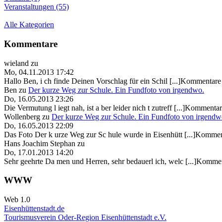
Veranstaltungen (55)
Alle Kategorien
Kommentare
wieland
zu
Mo, 04.11.2013 17:42
Hallo Ben, i ch finde Deinen Vorschlag für ein Schil [...]Kommentare 
Ben
zu
Der kurze Weg zur Schule. Ein Fundfoto von irgendwo.
Do, 16.05.2013 23:26
Die Vermutung l iegt nah, ist a ber leider nich t zutreff [...]Kommentar
Wollenberg
zu
Der kurze Weg zur Schule. Ein Fundfoto von irgendw
Do, 16.05.2013 22:09
Das Foto Der k urze Weg zur Sc hule wurde in Eisenhütt [...]Kommen
Hans Joachim Stephan
zu
Do, 17.01.2013 14:20
Sehr geehrte Da men und Herren, sehr bedauerl ich, welc [...]Kommen
WWW
Web 1.0
Eisenhüttenstadt.de
Tourismusverein Oder-Region Eisenhüttenstadt e.V.