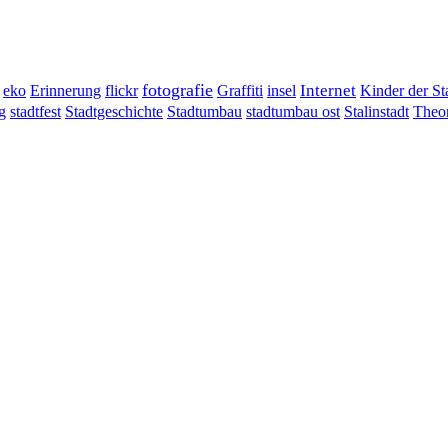
fotografie
Erinnerung
flickr
Graffiti
Internet
eko
insel
Kinder der St
g
stadtumbau ost
Stalinstadt
stadtfest
Stadtgeschichte
Stadtumbau
Theor