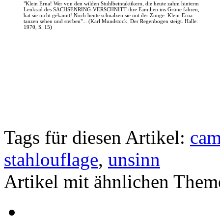
"Klein Erna! Wer von den wilden Stuhlbeintaktikern, die heute zahm hinterm
Lenkrad des SACHSENRING-VERSCHNITT ihre Familien ins Grüne fahren,
hat sie nicht gekannt! Noch heute schnalzen sie mit der Zunge: Klein-Erna
tanzen sehen und sterben"... (Karl Mundstock: Der Regenbogen steigt. Halle:
1970, S. 15)
Tags für diesen Artikel:
cam
stahlouflage
,
unsinn
Artikel mit ähnlichen Them