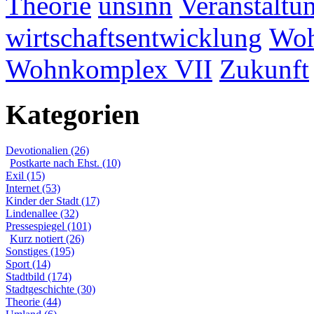
Theorie
unsinn
Veranstaltu
wirtschaftsentwicklung
Woh
Wohnkomplex VII
Zukunft
Kategorien
Devotionalien (26)
Postkarte nach Ehst. (10)
Exil (15)
Internet (53)
Kinder der Stadt (17)
Lindenallee (32)
Pressespiegel (101)
Kurz notiert (26)
Sonstiges (195)
Sport (14)
Stadtbild (174)
Stadtgeschichte (30)
Theorie (44)