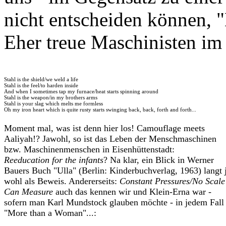
nicht entscheiden können, 
Eher treue Maschinisten im
Stahl is the shield/we weld a life
Stahl is the feel/to harden inside
And when I sometimes tap my furnace/heat starts spinning around
Stahl is the weapon/in my brothers arms
Stahl is your slag which melts me formless
Oh my iron heart which is quite rusty starts swinging back, back, forth and forth...
Moment mal, was ist denn hier los! Camouflage meets
Aaliyah!? Jawohl, so ist das Leben der Menschmaschinen
bzw. Maschinenmenschen in Eisenhüttenstadt:
Reeducation for the infants
? Na klar, ein Blick in Werner
Bauers Buch "Ulla" (Berlin: Kinderbuchverlag, 1963) langt 
wohl als Beweis. Andererseits:
Constant Pressures/No Scale
Can Measure
auch das kennen wir und Klein-Erna war -
sofern man Karl Mundstock glauben möchte - in jedem Fall
"More than a Woman"...: