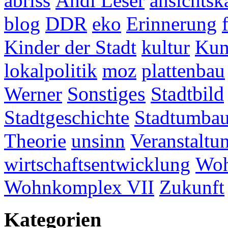
abriss
Andi Leser
ansichtsk
blog
DDR
eko
Erinnerung
Kinder der Stadt
kultur
Kun
lokalpolitik
moz
plattenbau
Werner
Sonstiges
Stadtbild
Stadtgeschichte
Stadtumba
Theorie
unsinn
Veranstaltu
wirtschaftsentwicklung
Woh
Wohnkomplex VII
Zukunft
Kategorien