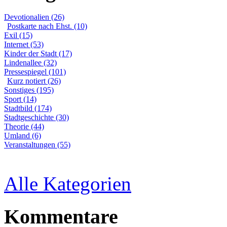
Devotionalien (26)
Postkarte nach Ehst. (10)
Exil (15)
Internet (53)
Kinder der Stadt (17)
Lindenallee (32)
Pressespiegel (101)
Kurz notiert (26)
Sonstiges (195)
Sport (14)
Stadtbild (174)
Stadtgeschichte (30)
Theorie (44)
Umland (6)
Veranstaltungen (55)
Alle Kategorien
Kommentare