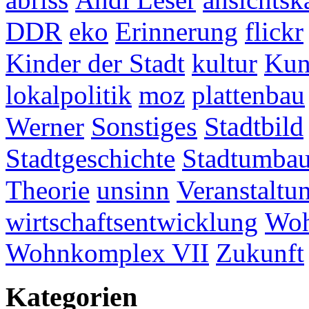
DDR
eko
Erinnerung
flickr
Kinder der Stadt
kultur
Kun
lokalpolitik
moz
plattenbau
Werner
Sonstiges
Stadtbild
Stadtgeschichte
Stadtumba
Theorie
unsinn
Veranstaltu
wirtschaftsentwicklung
Woh
Wohnkomplex VII
Zukunft
Kategorien