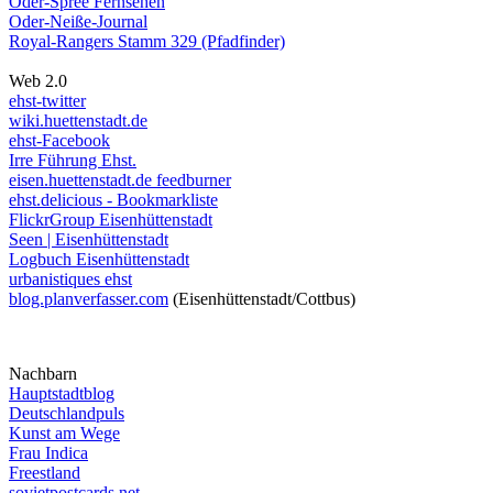
Oder-Spree Fernsehen
Oder-Neiße-Journal
Royal-Rangers Stamm 329 (Pfadfinder)
Web 2.0
ehst-twitter
wiki.huettenstadt.de
ehst-Facebook
Irre Führung Ehst.
eisen.huettenstadt.de feedburner
ehst.delicious - Bookmarkliste
FlickrGroup Eisenhüttenstadt
Seen | Eisenhüttenstadt
Logbuch Eisenhüttenstadt
urbanistiques ehst
blog.planverfasser.com
(Eisenhüttenstadt/Cottbus)
Nachbarn
Hauptstadtblog
Deutschlandpuls
Kunst am Wege
Frau Indica
Freestland
sovietpostcards.net