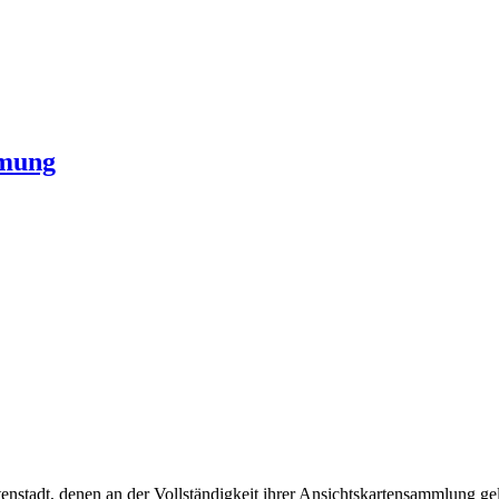
hmung
stadt, denen an der Vollständigkeit ihrer Ansichtskartensammlung gele