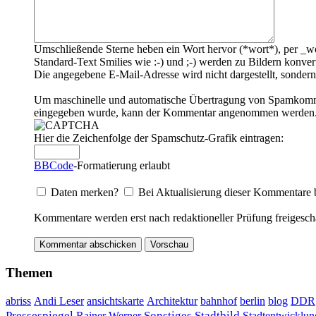
Umschließende Sterne heben ein Wort hervor (*wort*), per _wo
Standard-Text Smilies wie :-) und ;-) werden zu Bildern konvert
Die angegebene E-Mail-Adresse wird nicht dargestellt, sondern
Um maschinelle und automatische Übertragung von Spamkommenta
eingegeben wurde, kann der Kommentar angenommen werden. Bi
Hier die Zeichenfolge der Spamschutz-Grafik eintragen:
BBCode
-Formatierung erlaubt
Daten merken?
Bei Aktualisierung dieser Kommentare 
Kommentare werden erst nach redaktioneller Prüfung freigescha
Themen
DDR
abriss
Andi Leser
ansichtskarte
Architektur
bahnhof
berlin
blog
Sonstiges
Pressespiegel
Rainer Werner
Stadtbild
Stadtentwicklun