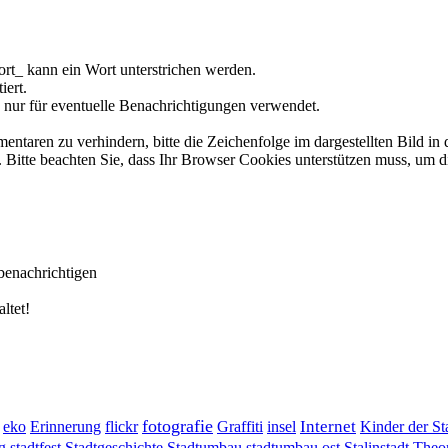
rt_ kann ein Wort unterstrichen werden.
iert.
 nur für eventuelle Benachrichtigungen verwendet.
ren zu verhindern, bitte die Zeichenfolge im dargestellten Bild in 
tte beachten Sie, dass Ihr Browser Cookies unterstützen muss, um d
benachrichtigen
ltet!
fotografie
Erinnerung
flickr
Graffiti
Internet
eko
insel
Kinder der St
g
stadtumbau ost
Stalinstadt
stadtfest
Stadtgeschichte
Stadtumbau
Theor