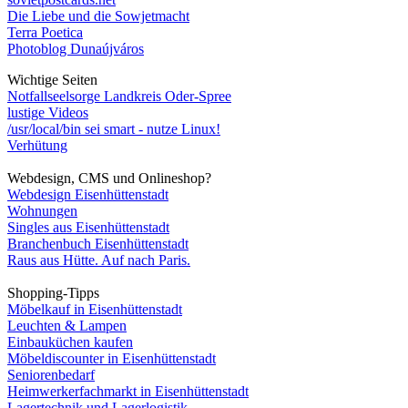
Die Liebe und die Sowjetmacht
Terra Poetica
Photoblog Dunaújváros
Wichtige Seiten
Notfallseelsorge Landkreis Oder-Spree
lustige Videos
/usr/local/bin sei smart - nutze Linux!
Verhütung
Webdesign, CMS und Onlineshop?
Webdesign Eisenhüttenstadt
Wohnungen
Singles aus Eisenhüttenstadt
Branchenbuch Eisenhüttenstadt
Raus aus Hütte. Auf nach Paris.
Shopping-Tipps
Möbelkauf in Eisenhüttenstadt
Leuchten & Lampen
Einbauküchen kaufen
Möbeldiscounter in Eisenhüttenstadt
Seniorenbedarf
Heimwerkerfachmarkt in Eisenhüttenstadt
Lagertechnik und Lagerlogistik