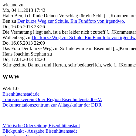
wieland
zu
Mo, 04.11.2013 17:42
Hallo Ben, i ch finde Deinen Vorschlag für ein Schil [...]Kommentare 
Ben
zu
Der kurze Weg zur Schule. Ein Fundfoto von irgendwo.
Do, 16.05.2013 23:26
Die Vermutung l iegt nah, ist a ber leider nich t zutreff [...]Kommentar
Wollenberg
zu
Der kurze Weg zur Schule. Ein Fundfoto von irgendw
Do, 16.05.2013 22:09
Das Foto Der k urze Weg zur Sc hule wurde in Eisenhütt [...]Kommen
Hans Joachim Stephan
zu
Do, 17.01.2013 14:20
Sehr geehrte Da men und Herren, sehr bedauerl ich, welc [...]Kommen
WWW
Web 1.0
Eisenhüttenstadt.de
Tourismusverein Oder-Region Eisenhüttenstadt e.V.
Dokumentationszentrum
zur Alltagskultur der DDR
Märkische Oderzeitung Eisenhüttenstadt
Blickpunkt - Ausgabe Eisenhüttenstadt