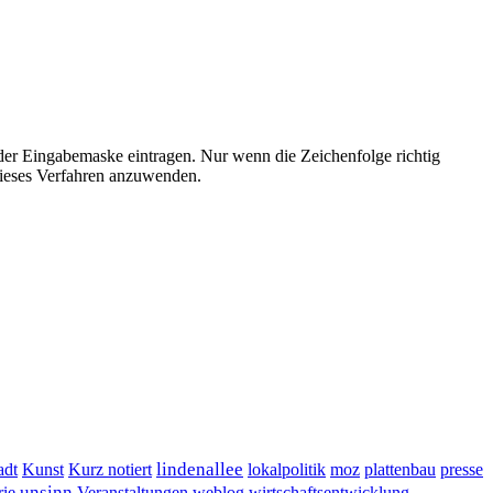
der Eingabemaske eintragen. Nur wenn die Zeichenfolge richtig
ieses Verfahren anzuwenden.
lindenallee
presse
adt
Kunst
Kurz notiert
lokalpolitik
moz
plattenbau
unsinn
Veranstaltungen
ie
weblog
wirtschaftsentwicklung