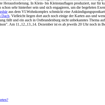
e Herausforderung. In Klein- bis Kleinstauflagen produziert, nur für kur
 schon sehr hinterher sein und sich engagieren, um die begehrten Exem
gsbär
aus dem VI.Wohnkomplex schmückt eine Ankündigungspostkarte fü
m Dach
. Vielleicht liegen dort auch noch einige der Karten aus und we
treuung fällt und ein auch in Ostbrandenburg nicht unbekanntes Them
Saison". Am 11.,12.,13.,14. Dezember ist es ab jeweils 20 Uhr noch in B
orten?