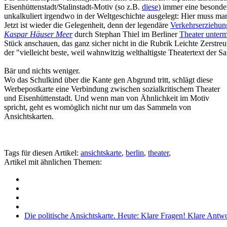
Eisenhüttenstadt/Stalinstadt-Motiv (so z.B.
diese
) immer eine besonder
unkalkuliert irgendwo in der Weltgeschichte ausgelegt: Hier muss man
Jetzt ist wieder die Gelegenheit, denn der legendäre
Verkehrserziehun
Kaspar Häuser Meer
durch Stephan Thiel im Berliner
Theater unter
Stück anschauen, das ganz sicher nicht in die Rubrik Leichte Zers
der "vielleicht beste, weil wahnwitzig welthaltigste Theatertext der 
Bär und nichts weniger.
Wo das Schulkind über die Kante gen Abgrund tritt, schlägt diese
Werbepostkarte eine Verbindung zwischen sozialkritischem Theater
und Eisenhüttenstadt. Und wenn man von Ähnlichkeit im Motiv
spricht, geht es womöglich nicht nur um das Sammeln von
Ansichtskarten.
Tags für diesen Artikel:
ansichtskarte
,
berlin
,
theater
,
Artikel mit ähnlichen Themen:
Die politische Ansichtskarte. Heute: Klare Fragen! Klare Antw