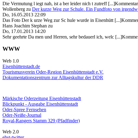
Die Vermutung l iegt nah, ist a ber leider nich t zutreff [...]Kommentar
Wollenberg
zu
Der kurze Weg zur Schule. Ein Fundfoto von irgendw
Do, 16.05.2013 22:09
Das Foto Der k urze Weg zur Sc hule wurde in Eisenhütt [...]Kommen
Hans Joachim Stephan
zu
Do, 17.01.2013 14:20
Sehr geehrte Da men und Herren, sehr bedauerl ich, welc [...]Kommen
WWW
Web 1.0
Eisenhüttenstadt.de
Tourismusverein Oder-Region Eisenhüttenstadt e.V.
Dokumentationszentrum
zur Alltagskultur der DDR
Märkische Oderzeitung Eisenhüttenstadt
Blickpunkt - Ausgabe Eisenhüttenstadt
Oder-Spree Fernsehen
Oder-Neiße-Journal
Royal-Rangers Stamm 329 (Pfadfinder)
Web 2.0
ehst-twitter