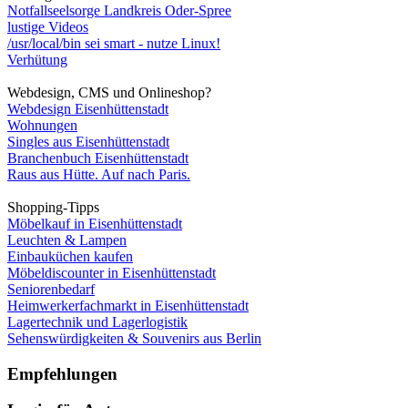
Notfallseelsorge Landkreis Oder-Spree
lustige Videos
/usr/local/bin sei smart - nutze Linux!
Verhütung
Webdesign, CMS und Onlineshop?
Webdesign Eisenhüttenstadt
Wohnungen
Singles aus Eisenhüttenstadt
Branchenbuch Eisenhüttenstadt
Raus aus Hütte. Auf nach Paris.
Shopping-Tipps
Möbelkauf in Eisenhüttenstadt
Leuchten & Lampen
Einbauküchen kaufen
Möbeldiscounter in Eisenhüttenstadt
Seniorenbedarf
Heimwerkerfachmarkt in Eisenhüttenstadt
Lagertechnik und Lagerlogistik
Sehenswürdigkeiten & Souvenirs aus Berlin
Empfehlungen