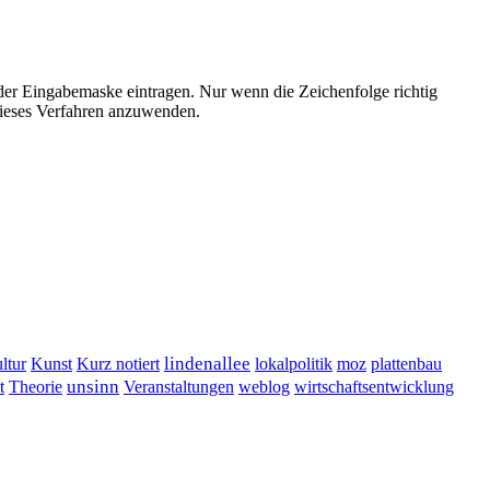
der Eingabemaske eintragen. Nur wenn die Zeichenfolge richtig
ieses Verfahren anzuwenden.
lindenallee
ltur
Kunst
Kurz notiert
lokalpolitik
moz
plattenbau
t
unsinn
Veranstaltungen
Theorie
weblog
wirtschaftsentwicklung