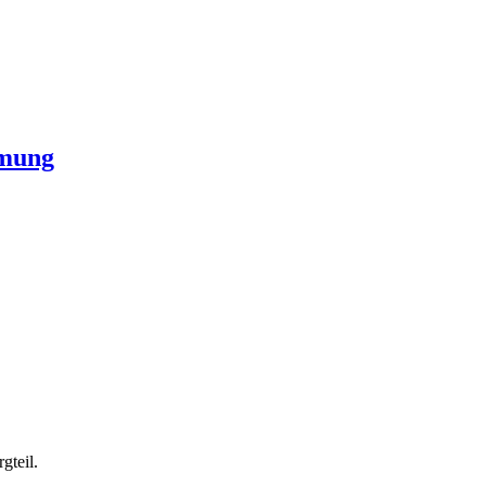
hmung
gteil.