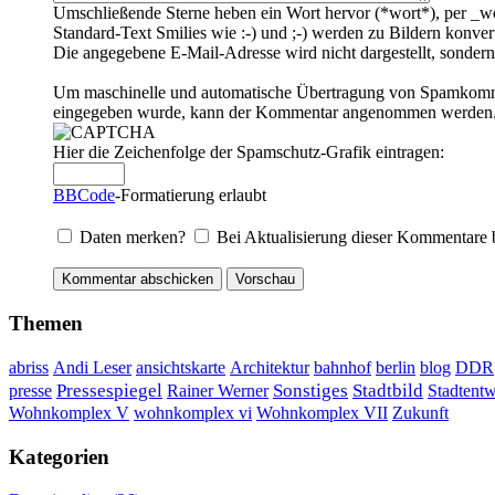
Umschließende Sterne heben ein Wort hervor (*wort*), per _wo
Standard-Text Smilies wie :-) und ;-) werden zu Bildern konvert
Die angegebene E-Mail-Adresse wird nicht dargestellt, sondern
Um maschinelle und automatische Übertragung von Spamkommenta
eingegeben wurde, kann der Kommentar angenommen werden. Bi
Hier die Zeichenfolge der Spamschutz-Grafik eintragen:
BBCode
-Formatierung erlaubt
Daten merken?
Bei Aktualisierung dieser Kommentare 
Themen
DDR
abriss
Andi Leser
ansichtskarte
Architektur
bahnhof
berlin
blog
Sonstiges
presse
Pressespiegel
Rainer Werner
Stadtbild
Stadtent
Wohnkomplex VII
Wohnkomplex V
wohnkomplex vi
Zukunft
Kategorien