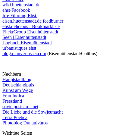
wiki.huettenstadt.de
ehst-Facebook
Irre Führung Ehst.
eisen.huettenstadt.de feedburner
ehst.delicious - Bookmarkliste
FlickrGroup Eisenhüttenstadt
Seen | Eisenhüttenstadt
Logbuch Eisenhüttenstadt
urbanistiques ehst
blog.planverfasser.com
(Eisenhüttenstadt/Cottbus)
Nachbarn
Hauptstadtblog
Deutschlandpuls
Kunst am Wege
Frau Indica
Freestland
sovietpostcards.net
Die Liebe und die Sowjetmacht
Terra Poetica
Photoblog Dunaújváros
Wichtige Seiten