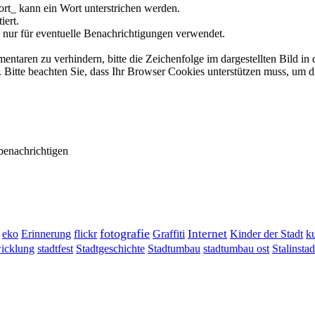
rt_ kann ein Wort unterstrichen werden.
iert.
 nur für eventuelle Benachrichtigungen verwendet.
ren zu verhindern, bitte die Zeichenfolge im dargestellten Bild in 
tte beachten Sie, dass Ihr Browser Cookies unterstützen muss, um d
benachrichtigen
fotografie
Erinnerung
flickr
Graffiti
Internet
eko
Kinder der Stadt
ku
wicklung
stadtumbau ost
Stalinstad
stadtfest
Stadtgeschichte
Stadtumbau