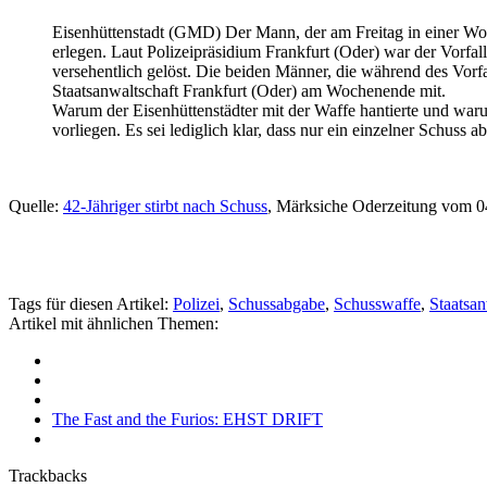
Eisenhüttenstadt (GMD) Der Mann, der am Freitag in einer W
erlegen. Laut Polizeipräsidium Frankfurt (Oder) war der Vorfa
versehentlich gelöst. Die beiden Männer, die während des Vorfa
Staatsanwaltschaft Frankfurt (Oder) am Wochenende mit.
Warum der Eisenhüttenstädter mit der Waffe hantierte und war
vorliegen. Es sei lediglich klar, dass nur ein einzelner Schuss 
Quelle:
42-Jähriger stirbt nach Schuss
, Märksiche Oderzeitung vom 0
Tags für diesen Artikel:
Polizei
,
Schussabgabe
,
Schusswaffe
,
Staatsan
Artikel mit ähnlichen Themen:
The Fast and the Furios: EHST DRIFT
Trackbacks