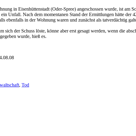
ohnung in Eisenhüttenstadt (Oder-Spree) angeschossen wurde, ist am 
ll ein Unfall. Nach dem momentanen Stand der Ermittlungen hätte der 4
lls ebenfalls in der Wohnung waren und zunächst als tatverdächtig galte
um sich der Schuss löste, könne aber erst gesagt werden, wenn die abs
abgegeben wurde, hieß es.
4.08.08
waltschaft
,
Tod