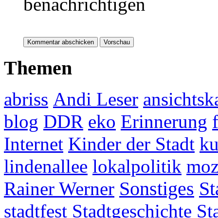
benachrichtigen
Themen
abriss
Andi Leser
ansichtsk
blog
DDR
eko
Erinnerung
Internet
Kinder der Stadt
ku
lindenallee
lokalpolitik
mo
Rainer Werner
Sonstiges
St
stadtfest
Stadtgeschichte
St