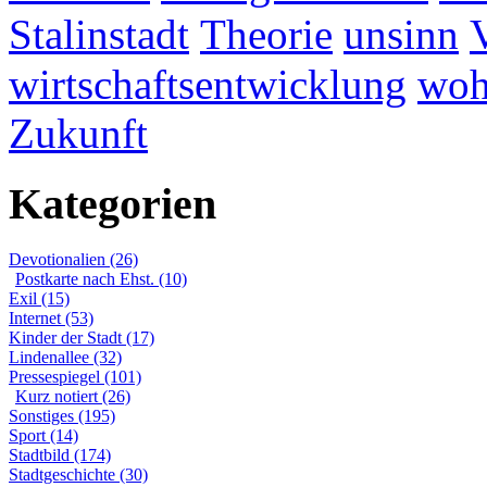
Stalinstadt
Theorie
unsinn
wirtschaftsentwicklung
woh
Zukunft
Kategorien
Devotionalien (26)
Postkarte nach Ehst. (10)
Exil (15)
Internet (53)
Kinder der Stadt (17)
Lindenallee (32)
Pressespiegel (101)
Kurz notiert (26)
Sonstiges (195)
Sport (14)
Stadtbild (174)
Stadtgeschichte (30)