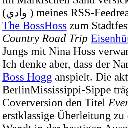
(
) meines RSS-Feedread
وادي
The BossHoss
zum Stadtfes
Country Road Trip
Eisenhü
Jungs mit Nina Hoss verwand
Ich denke aber, dass der N
Boss Hogg
anspielt. Die akt
BerlinMississippi-Sippe tr
Coverversion den Titel
Eve
erstklassige Überleitung zu