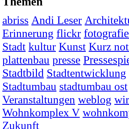
Themen
abriss
Andi Leser
Architekt
fotografie
Erinnerung
flickr
Stadt
kultur
Kunst
Kurz not
plattenbau
presse
Pressespi
Stadtbild
Stadtentwicklung
Stadtumbau
stadtumbau ost
Veranstaltungen
weblog
wir
Wohnkomplex V
wohnkomp
Zukunft