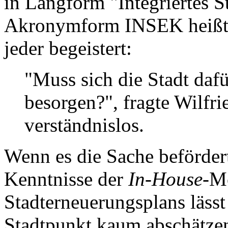
in Langform "Integriertes 
Akronymform INSEK heißt, z
jeder begeistert:
"Muss sich die Stadt dafü
besorgen?", fragte Wilfr
verständnislos.
Wenn es die Sache befördert
Kenntnisse der
In-House
-M
Stadterneuerungsplans lässt
Stadtpunkt kaum abschätzen