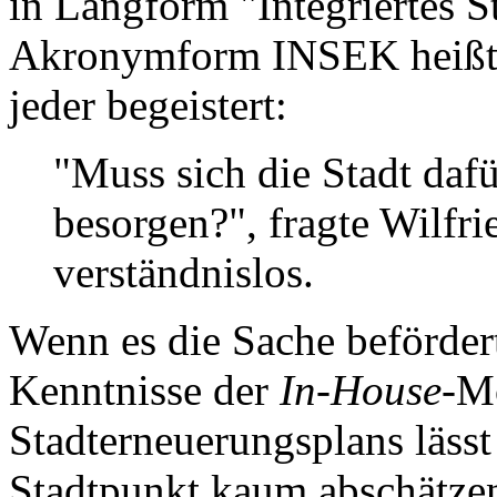
in Langform "Integriertes 
Akronymform INSEK heißt, z
jeder begeistert:
"Muss sich die Stadt dafü
besorgen?", fragte Wilfr
verständnislos.
Wenn es die Sache befördert
Kenntnisse der
In-House
-M
Stadterneuerungsplans lässt
Stadtpunkt kaum abschätzen