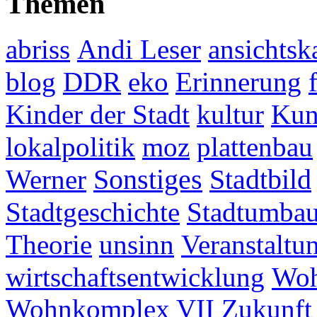
Themen
abriss
Andi Leser
ansichtsk
blog
DDR
eko
Erinnerung
Kinder der Stadt
kultur
Kun
lokalpolitik
moz
plattenbau
Werner
Sonstiges
Stadtbild
Stadtgeschichte
Stadtumba
Theorie
unsinn
Veranstaltu
wirtschaftsentwicklung
Woh
Wohnkomplex VII
Zukunft