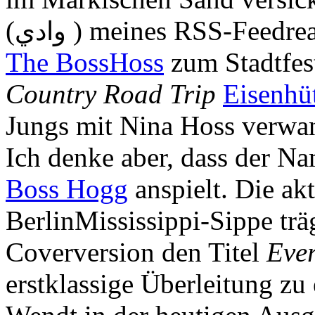
(
) meines RSS-Feedread
وادي
The BossHoss
zum Stadtfes
Country Road Trip
Eisenhü
Jungs mit Nina Hoss verwand
Ich denke aber, dass der N
Boss Hogg
anspielt. Die akt
BerlinMississippi-Sippe tr
Coverversion den Titel
Eve
erstklassige Überleitung zu