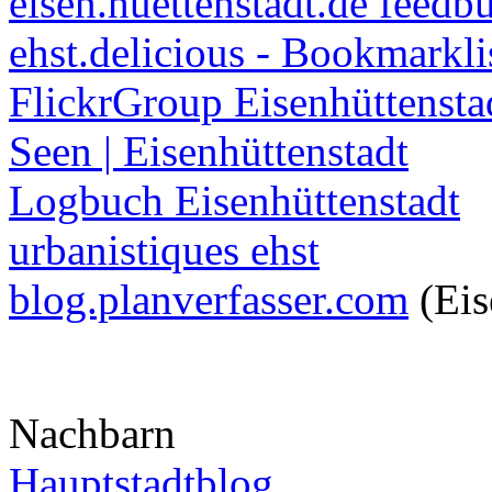
eisen.huettenstadt.de feedb
ehst.delicious - Bookmarkli
FlickrGroup Eisenhüttensta
Seen | Eisenhüttenstadt
Logbuch Eisenhüttenstadt
urbanistiques ehst
blog.planverfasser.com
(Eis
Nachbarn
Hauptstadtblog