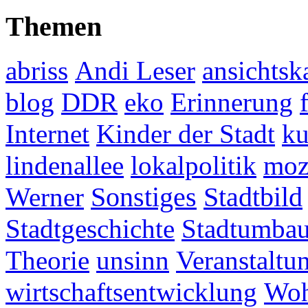
Themen
abriss
Andi Leser
ansichtsk
blog
DDR
eko
Erinnerung
Internet
Kinder der Stadt
ku
lindenallee
lokalpolitik
mo
Werner
Sonstiges
Stadtbild
Stadtgeschichte
Stadtumba
Theorie
unsinn
Veranstaltu
wirtschaftsentwicklung
Woh