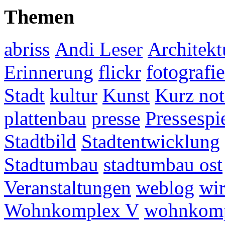
Themen
abriss
Andi Leser
Architekt
fotografie
Erinnerung
flickr
Stadt
kultur
Kunst
Kurz not
plattenbau
presse
Pressespi
Stadtbild
Stadtentwicklung
Stadtumbau
stadtumbau ost
Veranstaltungen
weblog
wir
Wohnkomplex V
wohnkomp