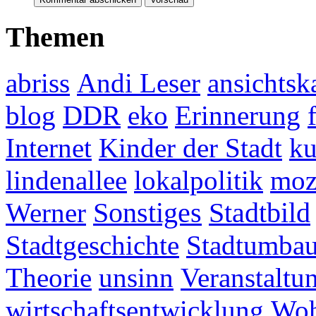
Themen
abriss
Andi Leser
ansichtsk
blog
DDR
eko
Erinnerung
Internet
Kinder der Stadt
ku
lindenallee
lokalpolitik
mo
Werner
Sonstiges
Stadtbild
Stadtgeschichte
Stadtumba
Theorie
unsinn
Veranstaltu
wirtschaftsentwicklung
Woh