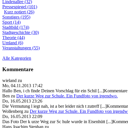
Lindenallee (32)
Pressespiegel (101)
Kurz notiert (26)
Sonstiges (195)
Sport (14)
Stadtbild (174)
Stadtgeschichte (30)
Theorie (44)
Umland (6)
Veranstaltungen (55)
Alle Kategorien
Kommentare
wieland
zu
Mo, 04.11.2013 17:42
Hallo Ben, i ch finde Deinen Vorschlag für ein Schil [...]Kommentare 
Ben
zu
Der kurze Weg zur Schule. Ein Fundfoto von irgendwo.
Do, 16.05.2013 23:26
Die Vermutung l iegt nah, ist a ber leider nich t zutreff [...]Kommentar
Wollenberg
zu
Der kurze Weg zur Schule. Ein Fundfoto von irgendw
Do, 16.05.2013 22:09
Das Foto Der k urze Weg zur Sc hule wurde in Eisenhütt [...]Kommen
Hans Joachim Stephan
zu