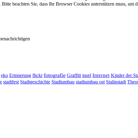
tte beachten Sie, dass Ihr Browser Cookies unterstützen muss, um d
benachrichtigen
fotografie
Erinnerung
flickr
Graffiti
Internet
eko
insel
Kinder der St
g
stadtumbau ost
Stalinstadt
stadtfest
Stadtgeschichte
Stadtumbau
Theor