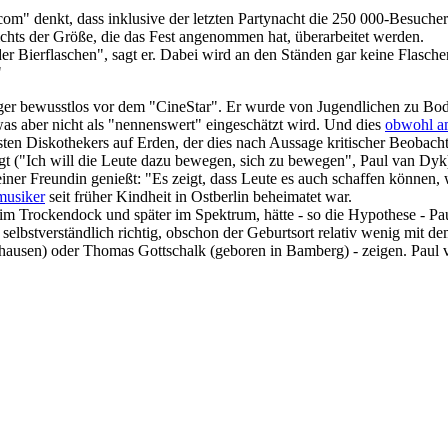
com" denkt, dass inklusive der letzten Partynacht die 250 000-Besucher
ichts der Größe, die das Fest angenommen hat, überarbeitet werden.
der Bierflaschen", sagt er. Dabei wird an den Ständen gar keine Flasc
"
iger bewusstlos vor dem "CineStar". Er wurde von Jugendlichen zu Bod
was aber nicht als "nennenswert" eingeschätzt wird. Und dies
obwohl a
ten Diskothekers auf Erden, der dies nach Aussage kritischer Beobacht
gt ("Ich will die Leute dazu bewegen, sich zu bewegen", Paul van Dyk)
er Freundin genießt: "Es zeigt, dass Leute es auch schaffen können, 
musiker
seit früher Kindheit in Ostberlin beheimatet war.
 im Trockendock und später im Spektrum, hätte - so die Hypothese - Paul
selbstverständlich richtig, obschon der Geburtsort relativ wenig mit de
shausen) oder Thomas Gottschalk (geboren in Bamberg) - zeigen. Paul