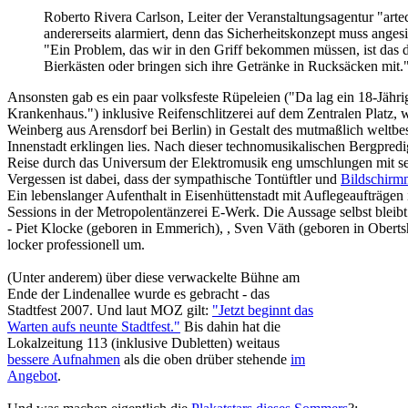
Roberto Rivera Carlson, Leiter der Veranstaltungsagentur "arte
andererseits alarmiert, denn das Sicherheitskonzept muss anges
"Ein Problem, das wir in den Griff bekommen müssen, ist das 
Bierkästen oder bringen sich ihre Getränke in Rucksäcken mit.
Ansonsten gab es ein paar volksfeste Rüpeleien ("Da lag ein 18-Jähr
Krankenhaus.") inklusive Reifenschlitzerei auf dem Zentralen Platz, 
Weinberg aus Arensdorf bei Berlin) in Gestalt des mutmaßlich weltbes
Innenstadt erklingen lies. Nach dieser technomusikalischen Bergpredi
Reise durch das Universum der Elektromusik eng umschlungen mit sein
Vergessen ist dabei, dass der sympathische Tontüftler und
Bildschirm
Ein lebenslanger Aufenthalt in Eisenhüttenstadt mit Auflegeaufträgen
Sessions in der Metropolentänzerei E-Werk. Die Aussage selbst bleibt 
- Piet Klocke (geboren in Emmerich), , Sven Väth (geboren in Obert
locker professionell um.
(Unter anderem) über diese verwackelte Bühne am
Ende der Lindenallee wurde es gebracht - das
Stadtfest 2007. Und laut MOZ gilt:
"Jetzt beginnt das
Warten aufs neunte Stadtfest."
Bis dahin hat die
Lokalzeitung 113 (inklusive Dubletten) weitaus
bessere Aufnahmen
als die oben drüber stehende
im
Angebot
.