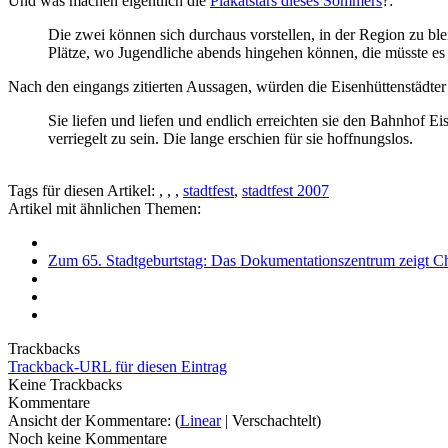
Und was machen eigentlich die
Plakatstars dieses Sommers
?:
Die zwei können sich durchaus vorstellen, in der Region zu b
Plätze, wo Jugendliche abends hingehen können, die müsste es hi
Nach den eingangs zitierten Aussagen, würden die Eisenhüttenstädte
Sie liefen und liefen und endlich erreichten sie den Bahnhof 
verriegelt zu sein. Die lange erschien für sie hoffnungslos.
Tags für diesen Artikel:
,
,
,
stadtfest
,
stadtfest 2007
Artikel mit ähnlichen Themen:
Zum 65. Stadtgeburtstag: Das Dokumentationszentrum zeigt Chr
Trackbacks
Trackback-URL für diesen Eintrag
Keine Trackbacks
Kommentare
Ansicht der Kommentare: (
Linear
| Verschachtelt)
Noch keine Kommentare