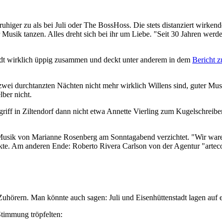
higer zu als bei Juli oder The BossHoss. Die stets distanziert wirkende 
usik tanzen. Alles dreht sich bei ihr um Liebe. "Seit 30 Jahren werde 
stadt wirklich üppig zusammen und deckt unter anderem in dem
Bericht 
h zwei durchtanzten Nächten nicht mehr wirklich Willens sind, guter M
lber nicht.
riff in Ziltendorf dann nicht etwa Annette Vierling zum Kugelschreiber,
ie Musik von Marianne Rosenberg am Sonntagabend verzichtet. "Wir waren
kte. Am anderen Ende: Roberto Rivera Carlson von der Agentur "artecom
örern. Man könnte auch sagen: Juli und Eisenhüttenstadt lagen auf e
timmung tröpfelten: