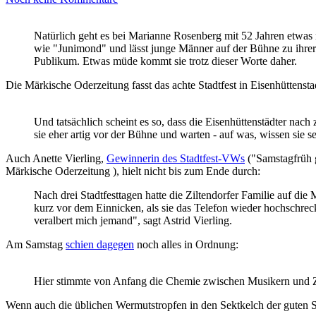
Natürlich geht es bei Marianne Rosenberg mit 52 Jahren etwas ru
wie "Junimond" und lässt junge Männer auf der Bühne zu ihrer M
Publikum. Etwas müde kommt sie trotz dieser Worte daher.
Die Märkische Oderzeitung fasst das achte Stadtfest in Eisenhütten
Und tatsächlich scheint es so, dass die Eisenhüttenstädter nac
sie eher artig vor der Bühne und warten - auf was, wissen sie se
Auch Anette Vierling,
Gewinnerin des Stadtfest-VWs
("Samstagfrüh g
Märkische Oderzeitung ), hielt nicht bis zum Ende durch:
Nach drei Stadtfesttagen hatte die Ziltendorfer Familie auf d
kurz vor dem Einnicken, als sie das Telefon wieder hochschrec
veralbert mich jemand", sagt Astrid Vierling.
Am Samstag
schien dagegen
noch alles in Ordnung:
Hier stimmte von Anfang die Chemie zwischen Musikern und Zuh
Wenn auch die üblichen Wermutstropfen in den Sektkelch der guten S