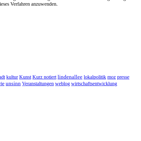
ieses Verfahren anzuwenden.
lindenallee
presse
adt
kultur
Kunst
Kurz notiert
lokalpolitik
moz
unsinn
Veranstaltungen
ie
weblog
wirtschaftsentwicklung