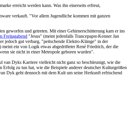
marke erreicht werden kann. Was ihn einerseits erfreut,
henware verkauft. "Vor allem Jugendliche kommen mit ganzen
en geworfen und getreten. Mit einer Gehirnerschütterung kam er ins
m Freitagabend
"Jesus" (meint jedenfalls Trancepapst-Kenner Jan
er jedoch gut verbarg, "peitschende Elektro-Klänge" in der
 meint ein von Logik etwas abgedrifteter René Friedrich, der die
wenn sie nicht in einer Metropole geboren wurden".
 van Dyks Karriere vielleicht nicht ganz so beschleunigt, wie die
m Erfolg zu tun hat, wie die Beispiele anderer deutscher Kulturgrößen
 van Dyk geht dennoch mit dem Kult um seine Herkunft erfrischend