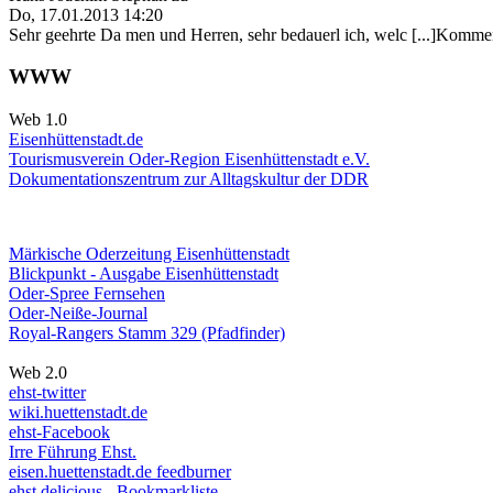
Do, 17.01.2013 14:20
Sehr geehrte Da men und Herren, sehr bedauerl ich, welc [...]Kommen
WWW
Web 1.0
Eisenhüttenstadt.de
Tourismusverein Oder-Region Eisenhüttenstadt e.V.
Dokumentationszentrum
zur Alltagskultur der DDR
Märkische Oderzeitung Eisenhüttenstadt
Blickpunkt - Ausgabe Eisenhüttenstadt
Oder-Spree Fernsehen
Oder-Neiße-Journal
Royal-Rangers Stamm 329 (Pfadfinder)
Web 2.0
ehst-twitter
wiki.huettenstadt.de
ehst-Facebook
Irre Führung Ehst.
eisen.huettenstadt.de feedburner
ehst.delicious - Bookmarkliste