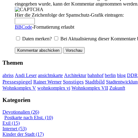
eingegeben wurde, kann der Kommentar angenommen werden. Bi
Hier die Zeichenfolge der Spamschutz-Grafik eintragen:
BBCode
-Formatierung erlaubt
Daten merken?
Bei Aktualisierung dieser Kommentare 
Themen
DDR
abriss
Andi Leser
ansichtskarte
Architektur
bahnhof
berlin
blog
Sonstiges
Pressespiegel
Rainer Werner
Stadtbild
Stadtentwicklun
Wohnkomplex VII
Wohnkomplex V
wohnkomplex vi
Zukunft
Kategorien
Devotionalien (26)
Postkarte nach Ehst. (10)
Exil (15)
Internet (53)
Kinder der Stadt (17)