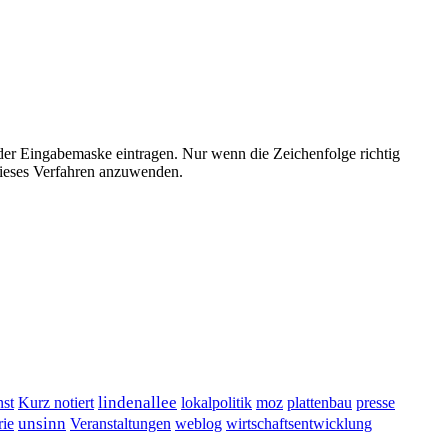
der Eingabemaske eintragen. Nur wenn die Zeichenfolge richtig
ieses Verfahren anzuwenden.
lindenallee
presse
st
Kurz notiert
lokalpolitik
moz
plattenbau
unsinn
Veranstaltungen
ie
weblog
wirtschaftsentwicklung