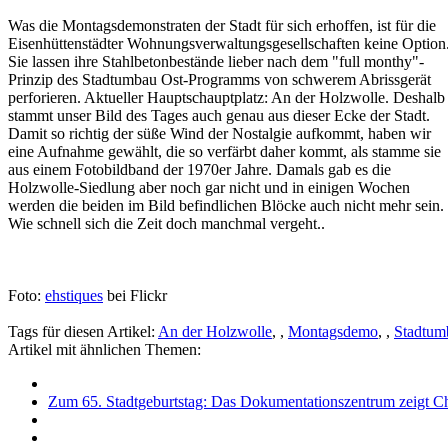
Was die Montagsdemonstraten der Stadt für sich erhoffen, ist für die
Eisenhüttenstädter Wohnungsverwaltungsgesellschaften keine Option
Sie lassen ihre Stahlbetonbestände lieber nach dem "full monthy"-
Prinzip des Stadtumbau Ost-Programms von schwerem Abrissgerät
perforieren. Aktueller Hauptschauptplatz: An der Holzwolle. Deshalb
stammt unser Bild des Tages auch genau aus dieser Ecke der Stadt.
Damit so richtig der süße Wind der Nostalgie aufkommt, haben wir
eine Aufnahme gewählt, die so verfärbt daher kommt, als stamme sie
aus einem Fotobildband der 1970er Jahre. Damals gab es die
Holzwolle-Siedlung aber noch gar nicht und in einigen Wochen
werden die beiden im Bild befindlichen Blöcke auch nicht mehr sein.
Wie schnell sich die Zeit doch manchmal vergeht..
Foto:
ehstiques
bei Flickr
Tags für diesen Artikel:
An der Holzwolle
,
,
Montagsdemo
,
,
Stadtum
Artikel mit ähnlichen Themen:
Zum 65. Stadtgeburtstag: Das Dokumentationszentrum zeigt Chr