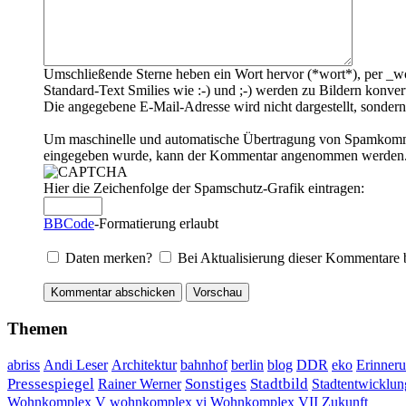
Umschließende Sterne heben ein Wort hervor (*wort*), per _wo
Standard-Text Smilies wie :-) und ;-) werden zu Bildern konvert
Die angegebene E-Mail-Adresse wird nicht dargestellt, sondern
Um maschinelle und automatische Übertragung von Spamkommenta
eingegeben wurde, kann der Kommentar angenommen werden. Bi
Hier die Zeichenfolge der Spamschutz-Grafik eintragen:
BBCode
-Formatierung erlaubt
Daten merken?
Bei Aktualisierung dieser Kommentare 
Themen
DDR
Erinner
abriss
Andi Leser
Architektur
bahnhof
berlin
blog
eko
Sonstiges
Pressespiegel
Rainer Werner
Stadtbild
Stadtentwicklun
Wohnkomplex VII
Wohnkomplex V
wohnkomplex vi
Zukunft