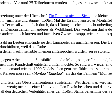
gsdemos. Vor rund 25 Teilnehmern wurden auch gestern zwischen kreat
erzeitung unter der Überschrift
Ein Ende ist nicht in Sicht
eine kleine u
ern - man lese und staune - 150ten Mal die Eisenhüttenstädter Montag
n des Textes all zu deutlich durch, dass Übung anscheinen nicht unbedi
feren Demonstranten um anderes als Wohlklang. Das wiederum dürfte d
deren, nach kurzen und intensiven Zwischenstopp, wieder hinaus quel
Anzahl an Leuten empfinde sie den Lärmpegel als unangemessen. Die De
r durchführen, weil dazu Ruhe
in denen häufig sensible Themen angesprochen würden, sei es störend.
 gegen Arbeit und die Sensibilität, die die Montagssinger für alle mögli
ationen ihrer Kundschaft entgegenbringen möchte. So sind wir wieder an 
rechnet jemand wie mit 1000 Nadelstichen gemartet fühlen muss, der mi
iel Kalauer muss sein)
Montag
"Ruhetag"
, als das das Fähnlein "Montag
turfeier des Oberstufenzentrums ausgefallen. Wer dabei war, wird sich
 aus wenig mehr als einer Handvoll hellen Pixeln bestehen und daher viel
 Fall den deutschen Verleihtitel eines der großen Stahlarbeiterfilme de