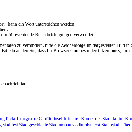
rt_ kann ein Wort unterstrichen werden.
iert.
 nur für eventuelle Benachrichtigungen verwendet.
ren zu verhindern, bitte die Zeichenfolge im dargestellten Bild in 
tte beachten Sie, dass Ihr Browser Cookies unterstützen muss, um d
benachrichtigen
fotografie
ung
flickr
Graffiti
Internet
insel
Kinder der Stadt
kultur
Kun
g
stadtumbau ost
Stalinstadt
stadtfest
Stadtgeschichte
Stadtumbau
Theor