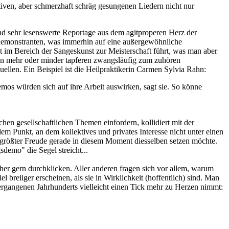
iven, aber schmerzhaft schräg gesungenen Liedern nicht nur
nd sehr lesenswerte Reportage aus dem agitproperen Herz der
sdemonstranten, was immerhin auf eine außergewöhnliche
ngt im Bereich der Sangeskunst zur Meisterschaft führt, was man aber
en mehr oder minder tapferen zwangsläufig zum zuhören
len. Ein Beispiel ist die Heilpraktikerin Carmen Sylvia Rahn:
mos würden sich auf ihre Arbeit auswirken, sagt sie. So könne
chen gesellschaftlichen Themen einfordern, kollidiert mit der
dem Punkt, an dem kollektives und privates Interesse nicht unter einen
t größter Freude gerade in diesem Moment diesselben setzen möchte.
sdemo" die Segel streicht...
er gern durchklicken. Aller anderen fragen sich vor allem, warum
 breiiger erscheinen, als sie in Wirklichkeit (hoffentlich) sind. Man
s vergangenen Jahrhunderts vielleicht einen Tick mehr zu Herzen nimmt: