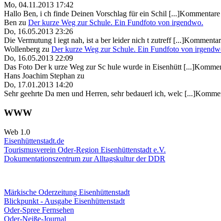
Mo, 04.11.2013 17:42
Hallo Ben, i ch finde Deinen Vorschlag für ein Schil [...]Kommentare 
Ben
zu
Der kurze Weg zur Schule. Ein Fundfoto von irgendwo.
Do, 16.05.2013 23:26
Die Vermutung l iegt nah, ist a ber leider nich t zutreff [...]Kommentar
Wollenberg
zu
Der kurze Weg zur Schule. Ein Fundfoto von irgendw
Do, 16.05.2013 22:09
Das Foto Der k urze Weg zur Sc hule wurde in Eisenhütt [...]Kommen
Hans Joachim Stephan
zu
Do, 17.01.2013 14:20
Sehr geehrte Da men und Herren, sehr bedauerl ich, welc [...]Kommen
WWW
Web 1.0
Eisenhüttenstadt.de
Tourismusverein Oder-Region Eisenhüttenstadt e.V.
Dokumentationszentrum
zur Alltagskultur der DDR
Märkische Oderzeitung Eisenhüttenstadt
Blickpunkt - Ausgabe Eisenhüttenstadt
Oder-Spree Fernsehen
Oder-Neiße-Journal