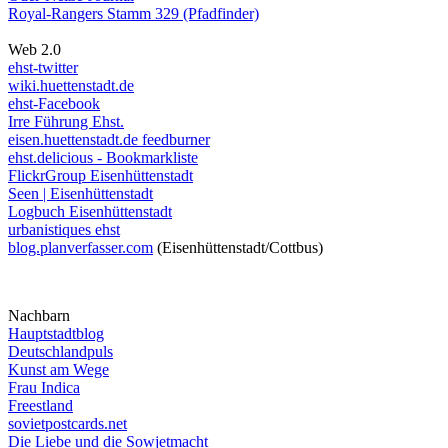
Royal-Rangers Stamm 329 (Pfadfinder)
Web 2.0
ehst-twitter
wiki.huettenstadt.de
ehst-Facebook
Irre Führung Ehst.
eisen.huettenstadt.de feedburner
ehst.delicious - Bookmarkliste
FlickrGroup Eisenhüttenstadt
Seen | Eisenhüttenstadt
Logbuch Eisenhüttenstadt
urbanistiques ehst
blog.planverfasser.com
(Eisenhüttenstadt/Cottbus)
Nachbarn
Hauptstadtblog
Deutschlandpuls
Kunst am Wege
Frau Indica
Freestland
sovietpostcards.net
Die Liebe und die Sowjetmacht