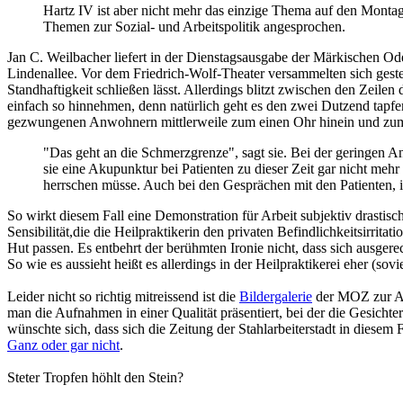
Hartz IV ist aber nicht mehr das einzige Thema auf den Monta
Themen zur Sozial- und Arbeitspolitik angesprochen.
Jan C. Weilbacher liefert in der Dienstagsausgabe der Märkischen Od
Lindenallee. Vor dem Friedrich-Wolf-Theater versammelten sich gest
Standhaftigkeit schließen lässt. Allerdings blitzt zwischen den Zeile
einfach so hinnehmen, denn natürlich geht es den zwei Dutzend tap
gezwungenen Anwohnern mittlerweile zum einen Ohr hinein und zum an
"Das geht an die Schmerzgrenze", sagt sie. Bei der geringen 
sie eine Akupunktur bei Patienten zu dieser Zeit gar nicht meh
herrschen müsse. Auch bei den Gesprächen mit den Patienten, 
So wirkt diesem Fall eine Demonstration für Arbeit subjektiv drastisch
Sensibilität,die die Heilpraktikerin den privaten Befindlichkeitsirrit
Hut passen. Es entbehrt der berühmten Ironie nicht, dass sich ausge
So wie es aussieht heißt es allerdings in der Heilpraktikerei eher (sov
Leider nicht so richtig mitreissend ist die
Bildergalerie
der MOZ zur Abi
man die Aufnahmen in einer Qualität präsentiert, bei der die Gesichter
wünschte sich, dass sich die Zeitung der Stahlarbeiterstadt in diesem
Ganz oder gar nicht
.
Steter Tropfen höhlt den Stein?