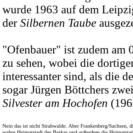
wurde 1963 auf dem Leipzi
der
Silbernen Taube
ausgeze
"Ofenbauer" ist zudem am 
zu sehen, wobei die dortige
interessanter sind, als di
sogar Jürgen Böttchers zwei
Silvester am Hochofen
(1963
Nein das ist nicht Strahwalde. Aber Frankenberg/Sachsen, d
wahre Heimatstadt des Barkas und außerdem die Heimatstad