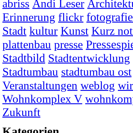
abriss
Andi Leser
Architekt
fotografie
Erinnerung
flickr
Stadt
kultur
Kunst
Kurz not
plattenbau
presse
Pressespi
Stadtbild
Stadtentwicklung
Stadtumbau
stadtumbau ost
Veranstaltungen
weblog
wir
Wohnkomplex V
wohnkomp
Zukunft
Kategorien