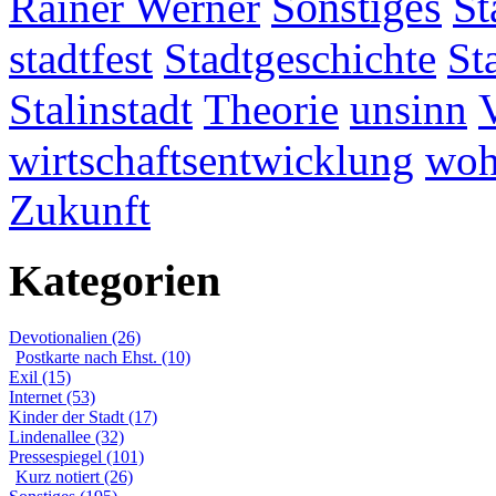
Rainer Werner
Sonstiges
St
stadtfest
Stadtgeschichte
St
Stalinstadt
Theorie
unsinn
wirtschaftsentwicklung
woh
Zukunft
Kategorien
Devotionalien (26)
Postkarte nach Ehst. (10)
Exil (15)
Internet (53)
Kinder der Stadt (17)
Lindenallee (32)
Pressespiegel (101)
Kurz notiert (26)