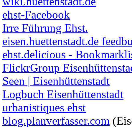
wiki.huettenstadt.de
ehst-Facebook
Irre Führung Ehst.
eisen.huettenstadt.de feedb
ehst.delicious - Bookmarkli
FlickrGroup Eisenhüttensta
Seen | Eisenhüttenstadt
Logbuch Eisenhüttenstadt
urbanistiques ehst
blog.planverfasser.com
(Eis