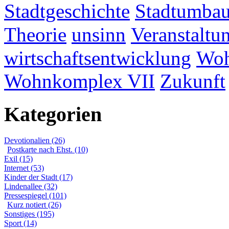
Stadtgeschichte
Stadtumba
Theorie
unsinn
Veranstaltu
wirtschaftsentwicklung
Woh
Wohnkomplex VII
Zukunft
Kategorien
Devotionalien (26)
Postkarte nach Ehst. (10)
Exil (15)
Internet (53)
Kinder der Stadt (17)
Lindenallee (32)
Pressespiegel (101)
Kurz notiert (26)
Sonstiges (195)
Sport (14)