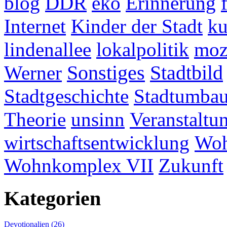
blog
DDR
eko
Erinnerung
Internet
Kinder der Stadt
ku
lindenallee
lokalpolitik
mo
Werner
Sonstiges
Stadtbild
Stadtgeschichte
Stadtumba
Theorie
unsinn
Veranstaltu
wirtschaftsentwicklung
Woh
Wohnkomplex VII
Zukunft
Kategorien
Devotionalien (26)