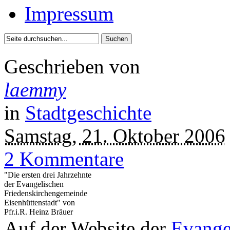
Impressum
Geschrieben von
laemmy
in
Stadtgeschichte
Samstag, 21. Oktober 2006
2 Kommentare
"Die ersten drei Jahrzehnte
der Evangelischen
Friedenskirchengemeinde
Eisenhüttenstadt" von
Pfr.i.R. Heinz Bräuer
Auf der Website der
Evange