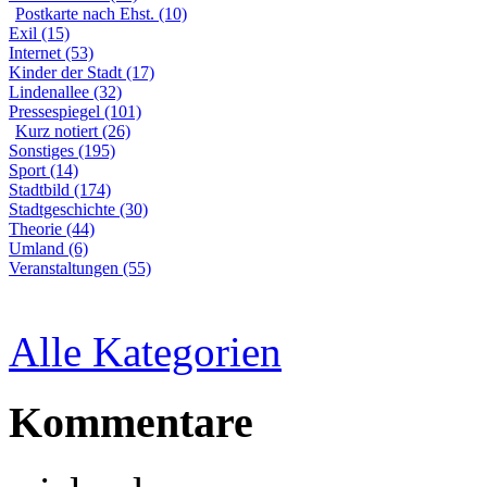
Postkarte nach Ehst. (10)
Exil (15)
Internet (53)
Kinder der Stadt (17)
Lindenallee (32)
Pressespiegel (101)
Kurz notiert (26)
Sonstiges (195)
Sport (14)
Stadtbild (174)
Stadtgeschichte (30)
Theorie (44)
Umland (6)
Veranstaltungen (55)
Alle Kategorien
Kommentare