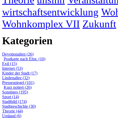
wirtschaftsentwicklung
Woh
Wohnkomplex VII
Zukunft
Kategorien
Devotionalien (26)
Postkarte nach Ehst. (10)
Exil (15)
Internet (53)
Kinder der Stadt (17)
Lindenallee (32)
Pressespiegel (101)
Kurz notiert (26)
Sonstiges (195)
Sport (14)
Stadtbild (174)
Stadtgeschichte (30)
Theorie (44)
Umland (6)