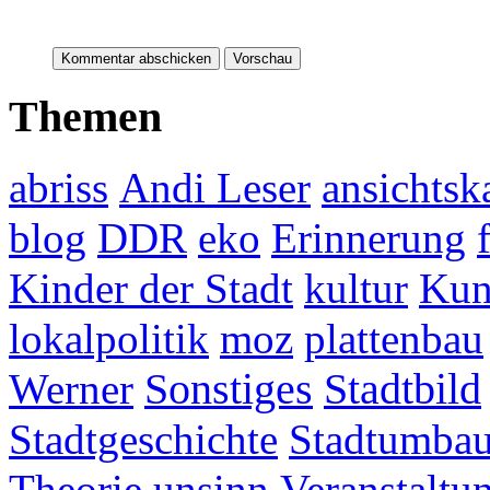
Themen
abriss
Andi Leser
ansichtsk
blog
DDR
eko
Erinnerung
Kinder der Stadt
kultur
Kun
lokalpolitik
moz
plattenbau
Werner
Sonstiges
Stadtbild
Stadtgeschichte
Stadtumba
Theorie
unsinn
Veranstaltu