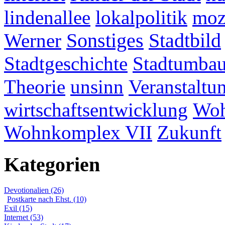
lindenallee
lokalpolitik
mo
Werner
Sonstiges
Stadtbild
Stadtgeschichte
Stadtumba
Theorie
unsinn
Veranstaltu
wirtschaftsentwicklung
Woh
Wohnkomplex VII
Zukunft
Kategorien
Devotionalien (26)
Postkarte nach Ehst. (10)
Exil (15)
Internet (53)