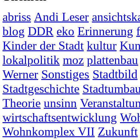
abriss
Andi Leser
ansichtsk
blog
DDR
eko
Erinnerung
Kinder der Stadt
kultur
Kun
lokalpolitik
moz
plattenbau
Werner
Sonstiges
Stadtbild
Stadtgeschichte
Stadtumba
Theorie
unsinn
Veranstaltu
wirtschaftsentwicklung
Woh
Wohnkomplex VII
Zukunft