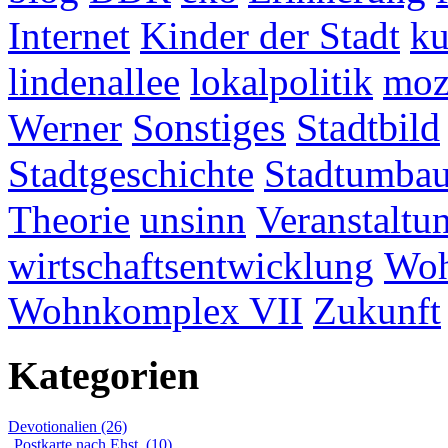
Internet
Kinder der Stadt
ku
lindenallee
lokalpolitik
mo
Werner
Sonstiges
Stadtbild
Stadtgeschichte
Stadtumba
Theorie
unsinn
Veranstaltu
wirtschaftsentwicklung
Woh
Wohnkomplex VII
Zukunft
Kategorien
Devotionalien (26)
Postkarte nach Ehst. (10)