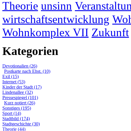
Theorie
unsinn
Veranstaltu
wirtschaftsentwicklung
Woh
Wohnkomplex VII
Zukunft
Kategorien
Devotionalien (26)
Postkarte nach Ehst. (10)
Exil (15)
Internet (53)
Kinder der Stadt (17)
Lindenallee (32)
Pressespiegel (101)
Kurz notiert (26)
Sonstiges (195)
Sport (14)
Stadtbild (174)
Stadtgeschichte (30)
Theorie (44)