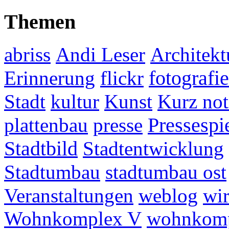
Themen
abriss
Andi Leser
Architekt
fotografie
Erinnerung
flickr
Stadt
kultur
Kunst
Kurz not
plattenbau
presse
Pressespi
Stadtbild
Stadtentwicklung
Stadtumbau
stadtumbau ost
Veranstaltungen
weblog
wir
Wohnkomplex V
wohnkomp