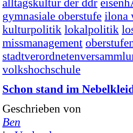
alltagskultur der ddr
eisenh
gymnasiale oberstufe
ilona
kulturpolitik
lokalpolitik
lo
missmanagement
oberstufe
stadtverordnetenversammlu
volkshochschule
Schon stand im Nebelkleid
Geschrieben von
Ben