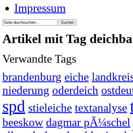
Impressum
Artikel mit Tag deichb
Verwandte Tags
brandenburg
eiche
landkrei
niederung
oderdeich
ostdeu
spd
stieleiche
textanalyse
beeskow
dagmar pÃ¼schel