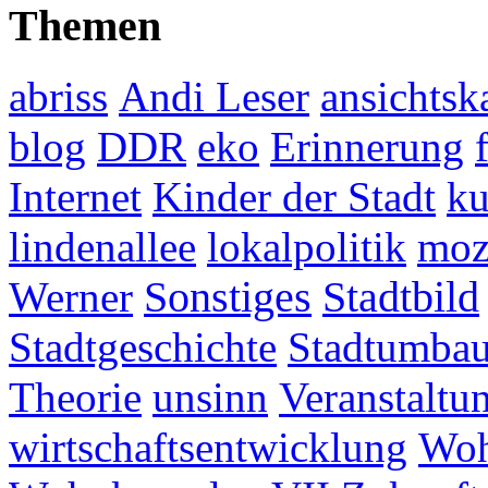
Themen
abriss
Andi Leser
ansichtsk
blog
DDR
eko
Erinnerung
Internet
Kinder der Stadt
ku
lindenallee
lokalpolitik
mo
Werner
Sonstiges
Stadtbild
Stadtgeschichte
Stadtumba
Theorie
unsinn
Veranstaltu
wirtschaftsentwicklung
Woh