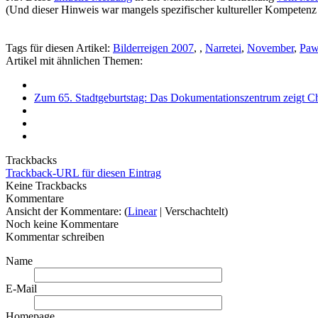
(Und dieser Hinweis war mangels spezifischer kultureller Kompetenz 
Tags für diesen Artikel:
Bilderreigen 2007
,
,
Narretei
,
November
,
Paw
Artikel mit ähnlichen Themen:
Zum 65. Stadtgeburtstag: Das Dokumentationszentrum zeigt Chr
Trackbacks
Trackback-URL für diesen Eintrag
Keine Trackbacks
Kommentare
Ansicht der Kommentare: (
Linear
| Verschachtelt)
Noch keine Kommentare
Kommentar schreiben
Name
E-Mail
Homepage