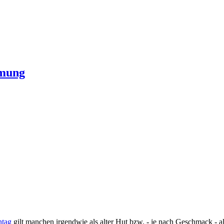
hmung
tag
gilt manchen irgendwie als alter Hut bzw. - je nach Geschmack - al