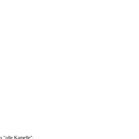
s "olle Kamelle".