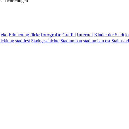
benachrichtigen
fotografie
Erinnerung
flickr
Graffiti
Internet
eko
Kinder der Stadt
ku
wicklung
stadtumbau ost
Stalinstad
stadtfest
Stadtgeschichte
Stadtumbau