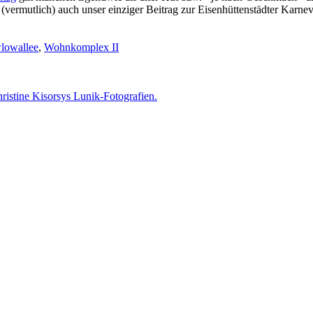
(vermutlich) auch unser einziger Beitrag zur Eisenhüttenstädter Karne
lowallee
,
Wohnkomplex II
istine Kisorsys Lunik-Fotografien.