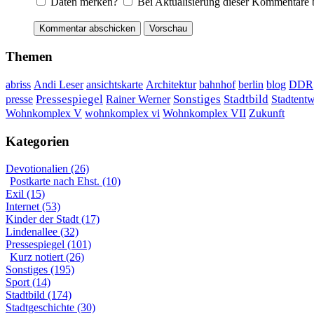
Daten merken?
Bei Aktualisierung dieser Kommentare 
Themen
DDR
abriss
Andi Leser
ansichtskarte
Architektur
bahnhof
berlin
blog
Sonstiges
presse
Pressespiegel
Rainer Werner
Stadtbild
Stadtent
Wohnkomplex VII
Wohnkomplex V
wohnkomplex vi
Zukunft
Kategorien
Devotionalien (26)
Postkarte nach Ehst. (10)
Exil (15)
Internet (53)
Kinder der Stadt (17)
Lindenallee (32)
Pressespiegel (101)
Kurz notiert (26)
Sonstiges (195)
Sport (14)
Stadtbild (174)
Stadtgeschichte (30)