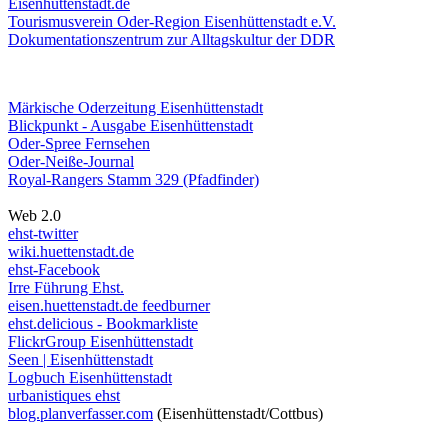
Eisenhüttenstadt.de
Tourismusverein Oder-Region Eisenhüttenstadt e.V.
Dokumentationszentrum
zur Alltagskultur der DDR
Märkische Oderzeitung Eisenhüttenstadt
Blickpunkt - Ausgabe Eisenhüttenstadt
Oder-Spree Fernsehen
Oder-Neiße-Journal
Royal-Rangers Stamm 329 (Pfadfinder)
Web 2.0
ehst-twitter
wiki.huettenstadt.de
ehst-Facebook
Irre Führung Ehst.
eisen.huettenstadt.de feedburner
ehst.delicious - Bookmarkliste
FlickrGroup Eisenhüttenstadt
Seen | Eisenhüttenstadt
Logbuch Eisenhüttenstadt
urbanistiques ehst
blog.planverfasser.com
(Eisenhüttenstadt/Cottbus)