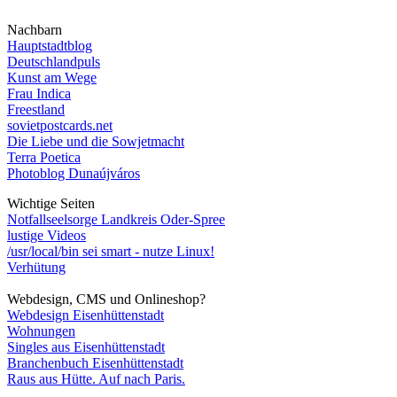
Nachbarn
Hauptstadtblog
Deutschlandpuls
Kunst am Wege
Frau Indica
Freestland
sovietpostcards.net
Die Liebe und die Sowjetmacht
Terra Poetica
Photoblog Dunaújváros
Wichtige Seiten
Notfallseelsorge Landkreis Oder-Spree
lustige Videos
/usr/local/bin sei smart - nutze Linux!
Verhütung
Webdesign, CMS und Onlineshop?
Webdesign Eisenhüttenstadt
Wohnungen
Singles aus Eisenhüttenstadt
Branchenbuch Eisenhüttenstadt
Raus aus Hütte. Auf nach Paris.