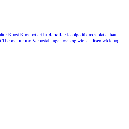
lindenallee
ltur
Kunst
Kurz notiert
lokalpolitik
moz
plattenbau
t
unsinn
Veranstaltungen
Theorie
weblog
wirtschaftsentwicklung