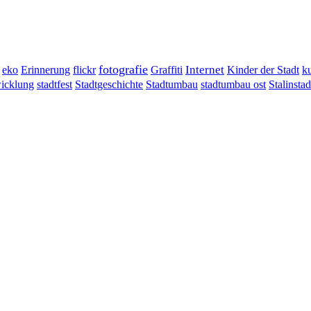
fotografie
Erinnerung
flickr
Graffiti
Internet
eko
Kinder der Stadt
ku
wicklung
stadtumbau ost
Stalinstad
stadtfest
Stadtgeschichte
Stadtumbau