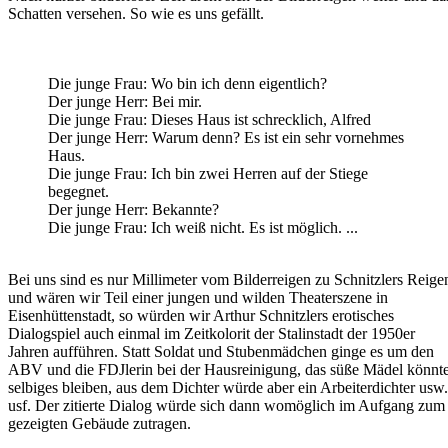
Schatten versehen. So wie es uns gefällt.
Die junge Frau: Wo bin ich denn eigentlich?
Der junge Herr: Bei mir.
Die junge Frau: Dieses Haus ist schrecklich, Alfred
Der junge Herr: Warum denn? Es ist ein sehr vornehmes
Haus.
Die junge Frau: Ich bin zwei Herren auf der Stiege
begegnet.
Der junge Herr: Bekannte?
Die junge Frau: Ich weiß nicht. Es ist möglich. ...
Bei uns sind es nur Millimeter vom Bilderreigen zu Schnitzlers Reige
und wären wir Teil einer jungen und wilden Theaterszene in
Eisenhüttenstadt, so würden wir Arthur Schnitzlers erotisches
Dialogspiel auch einmal im Zeitkolorit der Stalinstadt der 1950er
Jahren aufführen. Statt Soldat und Stubenmädchen ginge es um den
ABV und die FDJlerin bei der Hausreinigung, das süße Mädel könnt
selbiges bleiben, aus dem Dichter würde aber ein Arbeiterdichter usw.
usf. Der zitierte Dialog würde sich dann womöglich im Aufgang zum
gezeigten Gebäude zutragen.