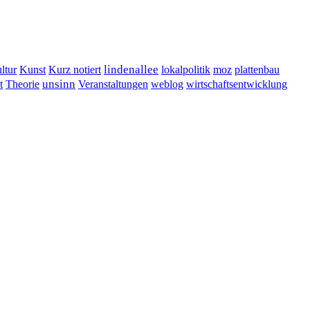
lindenallee
ltur
Kunst
Kurz notiert
lokalpolitik
moz
plattenbau
t
unsinn
Veranstaltungen
Theorie
weblog
wirtschaftsentwicklung