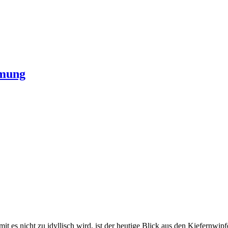
hmung
amit es nicht zu idyllisch wird, ist der heutige Blick aus den Kiefernw