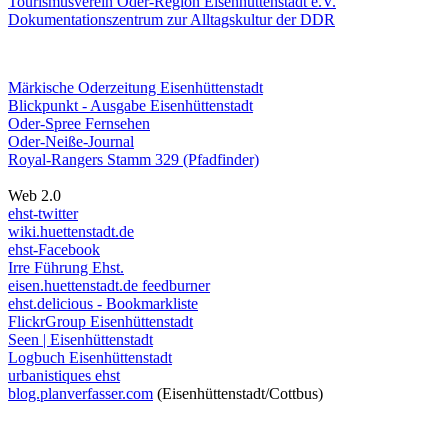
Tourismusverein Oder-Region Eisenhüttenstadt e.V.
Dokumentationszentrum
zur Alltagskultur der DDR
Märkische Oderzeitung Eisenhüttenstadt
Blickpunkt - Ausgabe Eisenhüttenstadt
Oder-Spree Fernsehen
Oder-Neiße-Journal
Royal-Rangers Stamm 329 (Pfadfinder)
Web 2.0
ehst-twitter
wiki.huettenstadt.de
ehst-Facebook
Irre Führung Ehst.
eisen.huettenstadt.de feedburner
ehst.delicious - Bookmarkliste
FlickrGroup Eisenhüttenstadt
Seen | Eisenhüttenstadt
Logbuch Eisenhüttenstadt
urbanistiques ehst
blog.planverfasser.com
(Eisenhüttenstadt/Cottbus)