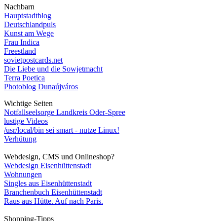
Nachbarn
Hauptstadtblog
Deutschlandpuls
Kunst am Wege
Frau Indica
Freestland
sovietpostcards.net
Die Liebe und die Sowjetmacht
Terra Poetica
Photoblog Dunaújváros
Wichtige Seiten
Notfallseelsorge Landkreis Oder-Spree
lustige Videos
/usr/local/bin sei smart - nutze Linux!
Verhütung
Webdesign, CMS und Onlineshop?
Webdesign Eisenhüttenstadt
Wohnungen
Singles aus Eisenhüttenstadt
Branchenbuch Eisenhüttenstadt
Raus aus Hütte. Auf nach Paris.
Shopping-Tipps