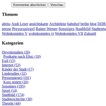
Themen
DDR
abriss
Andi Leser
ansichtskarte
Architektur
bahnhof
berlin
blog
Sonstiges
presse
Pressespiegel
Rainer Werner
Stadtbild
Stadtent
Wohnkomplex VII
Wohnkomplex V
wohnkomplex vi
Zukunft
Kategorien
Devotionalien (26)
Postkarte nach Ehst. (10)
Exil (15)
Internet (53)
Kinder der Stadt (17)
Lindenallee (32)
Pressespiegel (101)
Kurz notiert (26)
Sonstiges (195)
Sport (14)
Stadtbild (174)
Stadtgeschichte (30)
Theorie (44)