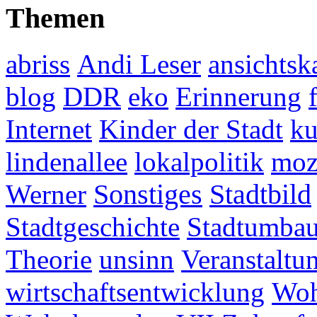
Themen
abriss
Andi Leser
ansichtsk
blog
DDR
eko
Erinnerung
Internet
Kinder der Stadt
ku
lindenallee
lokalpolitik
mo
Werner
Sonstiges
Stadtbild
Stadtgeschichte
Stadtumba
Theorie
unsinn
Veranstaltu
wirtschaftsentwicklung
Woh