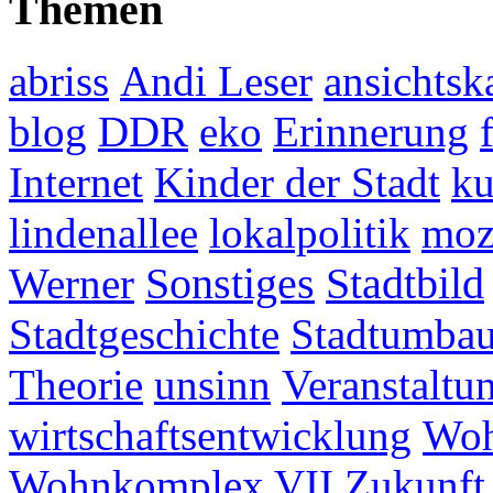
Themen
abriss
Andi Leser
ansichtsk
blog
DDR
eko
Erinnerung
Internet
Kinder der Stadt
ku
lindenallee
lokalpolitik
mo
Werner
Sonstiges
Stadtbild
Stadtgeschichte
Stadtumba
Theorie
unsinn
Veranstaltu
wirtschaftsentwicklung
Woh
Wohnkomplex VII
Zukunft