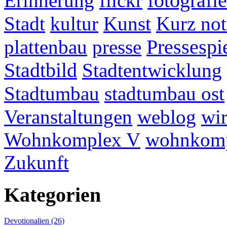
fotografie
Erinnerung
flickr
Stadt
kultur
Kunst
Kurz not
plattenbau
presse
Pressespi
Stadtbild
Stadtentwicklung
Stadtumbau
stadtumbau ost
Veranstaltungen
weblog
wir
Wohnkomplex V
wohnkomp
Zukunft
Kategorien
Devotionalien (26)