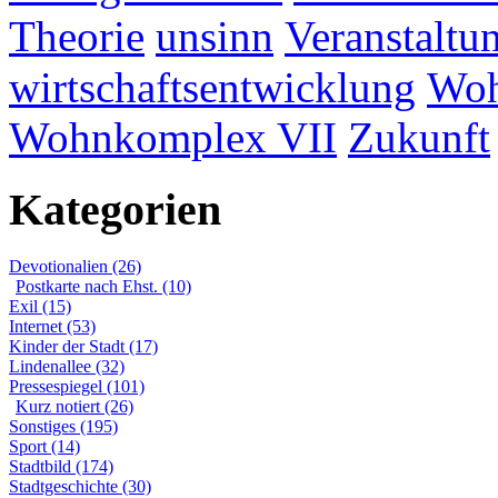
Theorie
unsinn
Veranstaltu
wirtschaftsentwicklung
Woh
Wohnkomplex VII
Zukunft
Kategorien
Devotionalien (26)
Postkarte nach Ehst. (10)
Exil (15)
Internet (53)
Kinder der Stadt (17)
Lindenallee (32)
Pressespiegel (101)
Kurz notiert (26)
Sonstiges (195)
Sport (14)
Stadtbild (174)
Stadtgeschichte (30)