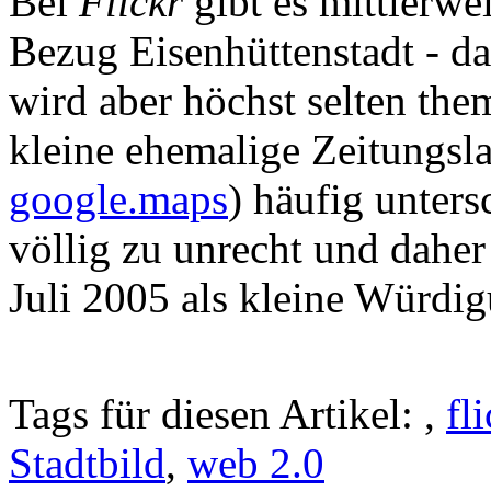
Bei
Flickr
gibt es mittlerwe
Bezug Eisenhüttenstadt - d
wird aber höchst selten the
kleine ehemalige Zeitungsl
google.maps
) häufig unters
völlig zu unrecht und daher
Juli 2005 als kleine Würdigu
Tags für diesen Artikel:
,
fl
Stadtbild
,
web 2.0