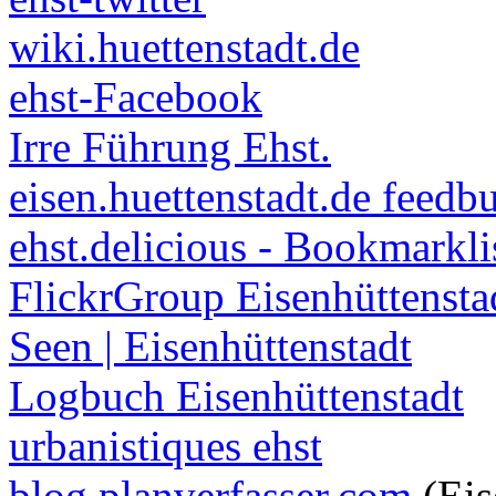
wiki.huettenstadt.de
ehst-Facebook
Irre Führung Ehst.
eisen.huettenstadt.de feedb
ehst.delicious - Bookmarkli
FlickrGroup Eisenhüttensta
Seen | Eisenhüttenstadt
Logbuch Eisenhüttenstadt
urbanistiques ehst
blog.planverfasser.com
(Eis