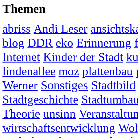
Themen
abriss
Andi Leser
ansichtsk
blog
DDR
eko
Erinnerung
Internet
Kinder der Stadt
ku
lindenallee
moz
plattenbau
Werner
Sonstiges
Stadtbild
Stadtgeschichte
Stadtumba
Theorie
unsinn
Veranstaltu
wirtschaftsentwicklung
Woh