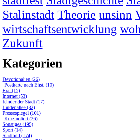
stadtfest
Stadtgeschichte
St
Stalinstadt
Theorie
unsinn
wirtschaftsentwicklung
woh
Zukunft
Kategorien
Devotionalien (26)
Postkarte nach Ehst. (10)
Exil (15)
Internet (53)
Kinder der Stadt (17)
Lindenallee (32)
Pressespiegel (101)
Kurz notiert (26)
Sonstiges (195)
Sport (14)
Stadtbild (174)