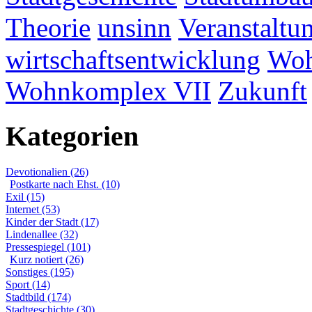
Theorie
unsinn
Veranstaltu
wirtschaftsentwicklung
Woh
Wohnkomplex VII
Zukunft
Kategorien
Devotionalien (26)
Postkarte nach Ehst. (10)
Exil (15)
Internet (53)
Kinder der Stadt (17)
Lindenallee (32)
Pressespiegel (101)
Kurz notiert (26)
Sonstiges (195)
Sport (14)
Stadtbild (174)
Stadtgeschichte (30)