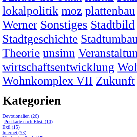
lokalpolitik
moz
plattenbau
Werner
Sonstiges
Stadtbild
Stadtgeschichte
Stadtumba
Theorie
unsinn
Veranstaltu
wirtschaftsentwicklung
Woh
Wohnkomplex VII
Zukunft
Kategorien
Devotionalien (26)
Postkarte nach Ehst. (10)
Exil (15)
Internet (53)