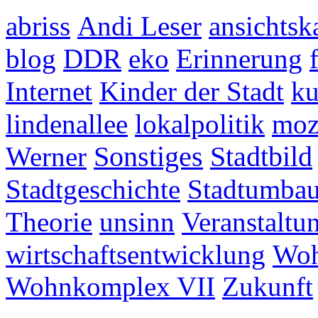
abriss
Andi Leser
ansichtsk
blog
DDR
eko
Erinnerung
Internet
Kinder der Stadt
ku
lindenallee
lokalpolitik
mo
Werner
Sonstiges
Stadtbild
Stadtgeschichte
Stadtumba
Theorie
unsinn
Veranstaltu
wirtschaftsentwicklung
Woh
Wohnkomplex VII
Zukunft