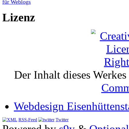
Lizenz
Der Inhalt dieses Werkes i
Comm
Webdesign Eisenhüttenst
RSS-Feed
Twitter
Powered by
s9y
&
Optional