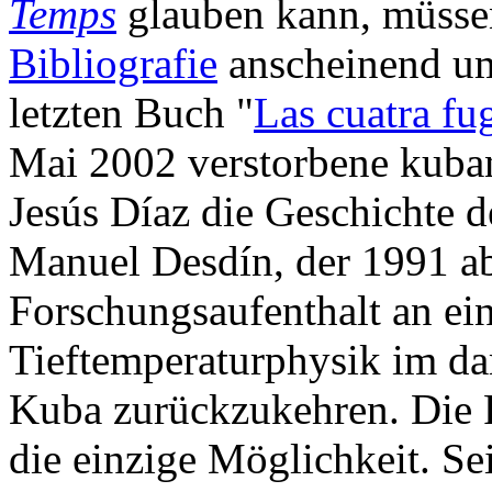
Temps
glauben kann, müsse
Bibliografie
anscheinend um 
letzten Buch "
Las cuatra fu
Mai 2002 verstorbene kuban
Jesús Díaz die Geschichte 
Manuel Desdín, der 1991 a
Forschungsaufenthalt an ein
Tieftemperaturphysik im d
Kuba zurückzukehren. Die 
die einzige Möglichkeit. Se