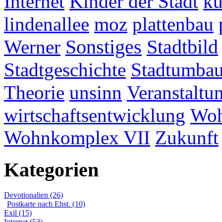
Internet
Kinder der Stadt
ku
lindenallee
moz
plattenbau
Werner
Sonstiges
Stadtbild
Stadtgeschichte
Stadtumba
Theorie
unsinn
Veranstaltu
wirtschaftsentwicklung
Woh
Wohnkomplex VII
Zukunft
Kategorien
Devotionalien (26)
Postkarte nach Ehst. (10)
Exil (15)
Internet (53)