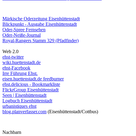
Märkische Oderzeitung Eisenhüttenstadt
Blickpunkt - Ausgabe Eisenhüttenstadt
Oder-Spree Fernsehen
Oder-Neiße-Journal
Royal-Rangers Stamm 329 (Pfadfinder)
Web 2.0
ehst-twitter
wiki.huettenstadt.de
ehst-Facebook
Irre Führung Ehst.
eisen.huettenstadt.de feedburner
ehst.delicious - Bookmarkliste
FlickrGroup Eisenhüttenstadt
Seen | Eisenhüttenstadt
Logbuch Eisenhüttenstadt
urbanistiques ehst
blog.planverfasser.com
(Eisenhüttenstadt/Cottbus)
Nachbarn