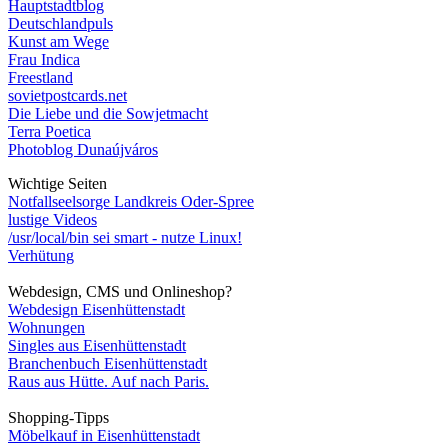
Hauptstadtblog
Deutschlandpuls
Kunst am Wege
Frau Indica
Freestland
sovietpostcards.net
Die Liebe und die Sowjetmacht
Terra Poetica
Photoblog Dunaújváros
Wichtige Seiten
Notfallseelsorge Landkreis Oder-Spree
lustige Videos
/usr/local/bin sei smart - nutze Linux!
Verhütung
Webdesign, CMS und Onlineshop?
Webdesign Eisenhüttenstadt
Wohnungen
Singles aus Eisenhüttenstadt
Branchenbuch Eisenhüttenstadt
Raus aus Hütte. Auf nach Paris.
Shopping-Tipps
Möbelkauf in Eisenhüttenstadt