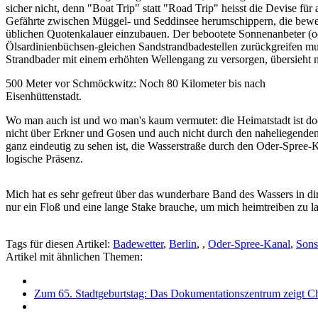
sicher nicht, denn "Boat Trip" statt "Road Trip" heisst die Devise fü
Gefährte zwischen Müggel- und Seddinsee herumschippern, die beweis
üblichen Quotenkalauer einzubauen. Der bebootete Sonnenanbeter (oder
Ölsardinienbüchsen-gleichen Sandstrandbadestellen zurückgreifen m
Strandbader mit einem erhöhten Wellengang zu versorgen, übersieht 
500 Meter vor Schmöckwitz: Noch 80 Kilometer bis nach
Eisenhüttenstadt.
Wo man auch ist und wo man's kaum vermutet: die Heimatstadt ist do
nicht über Erkner und Gosen und auch nicht durch den naheliegenden
ganz eindeutig zu sehen ist, die Wasserstraße durch den Oder-Spree-Kan
logische Präsenz.
Mich hat es sehr gefreut über das wunderbare Band des Wassers in dir
nur ein Floß und eine lange Stake brauche, um mich heimtreiben zu la
Tags für diesen Artikel:
Badewetter
,
Berlin
,
,
Oder-Spree-Kanal
,
Sons
Artikel mit ähnlichen Themen:
Zum 65. Stadtgeburtstag: Das Dokumentationszentrum zeigt Chr