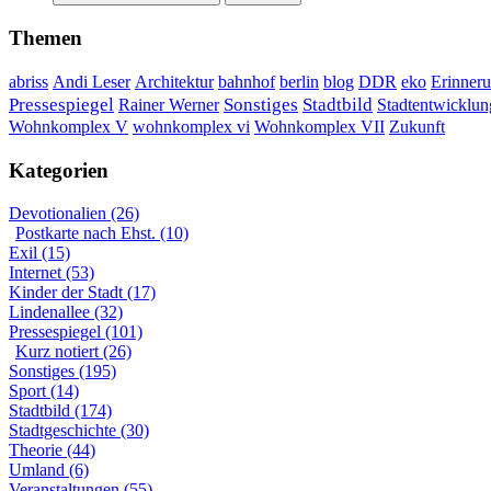
Themen
DDR
Erinner
abriss
Andi Leser
Architektur
bahnhof
berlin
blog
eko
Sonstiges
Pressespiegel
Rainer Werner
Stadtbild
Stadtentwicklun
Wohnkomplex VII
Wohnkomplex V
wohnkomplex vi
Zukunft
Kategorien
Devotionalien (26)
Postkarte nach Ehst. (10)
Exil (15)
Internet (53)
Kinder der Stadt (17)
Lindenallee (32)
Pressespiegel (101)
Kurz notiert (26)
Sonstiges (195)
Sport (14)
Stadtbild (174)
Stadtgeschichte (30)
Theorie (44)
Umland (6)
Veranstaltungen (55)