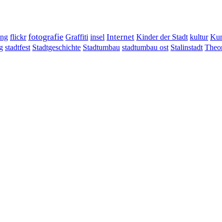
fotografie
ung
flickr
Graffiti
Internet
insel
Kinder der Stadt
kultur
Kun
g
stadtumbau ost
Stalinstadt
stadtfest
Stadtgeschichte
Stadtumbau
Theor