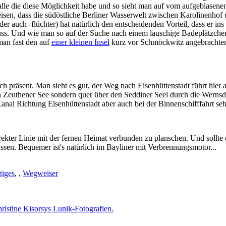
r alle die diese Möglichkeit habe und so sieht man auf vom aufgeblasenen
en, dass die südöstliche Berliner Wasserwelt zwischen Karolinenhof 
 auch -flüchter) hat natürlich den entscheidenden Vorteil, dass er ins
uss. Und wie man so auf der Suche nach einem lauschige Badeplätzchen
man fast den auf
einer kleinen Insel
kurz vor Schmöckwitz angebrachte
ch präsent. Man sieht es gut, der Weg nach Eisenhüttenstadt führt hi
 Zeuthener See sondern quer über den Seddiner Seel durch die Wernsd
al Richtung Eisenhüttenstadt aber auch bei der Binnenschifffahrt sehr b
ekter Linie mit der fernen Heimat verbunden zu planschen. Und sollte d
ssen. Bequemer ist's natürlich im Bayliner mit Verbrennungsmotor...
tiges
,
,
Wegweiser
istine Kisorsys Lunik-Fotografien.