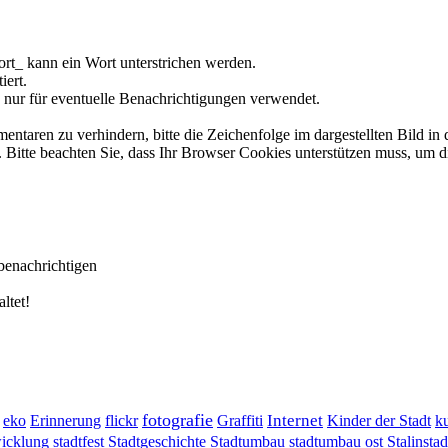
rt_ kann ein Wort unterstrichen werden.
iert.
 nur für eventuelle Benachrichtigungen verwendet.
ren zu verhindern, bitte die Zeichenfolge im dargestellten Bild in 
tte beachten Sie, dass Ihr Browser Cookies unterstützen muss, um d
benachrichtigen
ltet!
fotografie
Erinnerung
flickr
Graffiti
Internet
eko
Kinder der Stadt
ku
wicklung
stadtumbau ost
Stalinstad
stadtfest
Stadtgeschichte
Stadtumbau