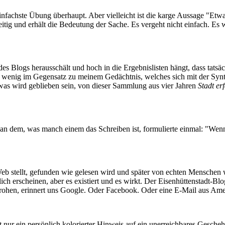
 einfachste Übung überhaupt. Aber vielleicht ist die karge Aussage "Etw
eitig und erhält die Bedeutung der Sache. Es vergeht nicht einfach. Es 
es Blogs herausschält und hoch in die Ergebnislisten hängt, dass tatsä
enig im Gegensatz zu meinem Gedächtnis, welches sich mit der Syntakt
as wird geblieben sein, von dieser Sammlung aus vier Jahren
Stadt er
an dem, was manch einem das Schreiben ist, formulierte einmal: "Wenn 
Web stellt, gefunden wie gelesen wird und später von echten Menschen 
 erscheinen, aber es existiert und es wirkt. Der Eisenhüttenstadt-Blog
drohen, erinnert uns Google. Oder Facebook. Oder eine E-Mail aus Am
ar/ist nur ein persönlich kolorierter Hinweis auf ein unerreichbares Ge