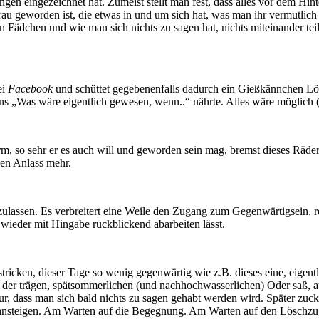
ngen eingezeichnet hat. Zumeist stellt man fest, dass alles vor dem Hin
au geworden ist, die etwas in und um sich hat, was man ihr vermutlich
en Fädchen und wie man sich nichts zu sagen hat, nichts miteinander teil
ei
Facebook
und schüttet gegebenenfalls dadurch ein Gießkännchen Lö
ns „Was wäre eigentlich gewesen, wenn..“ nährte. Alles wäre möglich 
rm, so sehr er es auch will und geworden sein mag, bremst dieses Räder
nen Anlass mehr.
ulassen. Es verbreitert eine Weile den Zugang zum Gegenwärtigsein, 
wieder mit Hingabe rückblickend abarbeiten lässt.
stricken, dieser Tage so wenig gegenwärtig wie z.B. dieses eine, eige
der trägen, spätsommerlichen (und nachhochwasserlichen) Oder saß, a
our, dass man sich bald nichts zu sagen gehabt werden wird. Später z
ahnsteigen. Am Warten auf die Begegnung. Am Warten auf den Löschzu