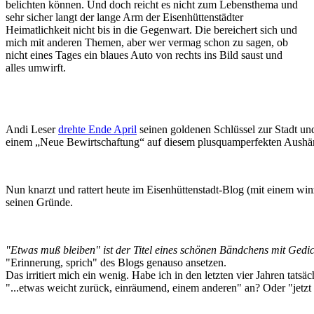
belichten können. Und doch reicht es nicht zum Lebensthema und
sehr sicher langt der lange Arm der Eisenhüttenstädter
Heimatlichkeit nicht bis in die Gegenwart. Die bereichert sich und
mich mit anderen Themen, aber wer vermag schon zu sagen, ob
nicht eines Tages ein blaues Auto von rechts ins Bild saust und
alles umwirft.
Andi Leser
drehte Ende April
seinen goldenen Schlüssel zur Stadt und
einem „Neue Bewirtschaftung“ auf diesem plusquamperfekten Aushän
Nun knarzt und rattert heute im Eisenhüttenstadt-Blog (mit einem winz
seinen Gründe.
"Etwas muß bleiben" ist der Titel eines schönen Bändchens mit Gedi
"Erinnerung, sprich" des Blogs genauso ansetzen.
Das irritiert mich ein wenig. Habe ich in den letzten vier Jahren tat
"...etwas weicht zurück, einräumend, einem anderen" an? Oder "jetzt le