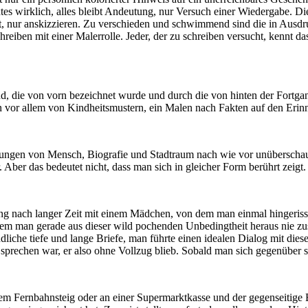
Textes wirklich, alles bleibt Andeutung, nur Versuch einer Wiedergabe. D
bt, nur anskizzieren. Zu verschieden und schwimmend sind die in Ausdru
reiben mit einer Malerrolle. Jeder, der zu schreiben versucht, kennt das
d, die von vorn bezeichnet wurde und durch die von hinten der Fortgan
n vor allem von Kindheitsmustern, ein Malen nach Fakten auf den Erin
dungen von Mensch, Biografie und Stadtraum nach wie vor unüberschau
 Aber das bedeutet nicht, dass man sich in gleicher Form berührt zeigt.
ung nach langer Zeit mit einem Mädchen, von dem man einmal hingeriss
m man gerade aus dieser wild pochenden Unbedingtheit heraus nie zu
ndliche tiefe und lange Briefe, man führte einen idealen Dialog mit die
prechen war, er also ohne Vollzug blieb. Sobald man sich gegenüber sta
m Fernbahnsteig oder an einer Supermarktkasse und der gegenseitige Blic