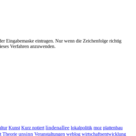
der Eingabemaske eintragen. Nur wenn die Zeichenfolge richtig
ieses Verfahren anzuwenden.
lindenallee
ltur
Kunst
Kurz notiert
lokalpolitik
moz
plattenbau
t
unsinn
Veranstaltungen
Theorie
weblog
wirtschaftsentwicklung