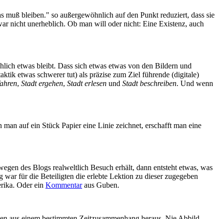
as muß bleiben." so außergewöhnlich auf den Punkt reduziert, dass sie
war nicht unerheblich. Ob man will oder nicht: Eine Existenz, auch
chlich etwas bleibt. Dass sich etwas etwas von den Bildern und
ik etwas schwerer tut) als präzise zum Ziel führende (digitale)
fahren
,
Stadt ergehen
,
Stadt erlesen
und
Stadt beschreiben
. Und wenn
man auf ein Stück Papier eine Linie zeichnet, erschafft man eine
wegen des Blogs realweltlich Besuch erhält, dann entsteht etwas, was
 war für die Beteiligten die erlebte Lektion zu dieser zugegeben
erika. Oder ein
Kommentar
aus Guben.
schehen aus einem bestimmten Zeitzusammenhang heraus. Nie Abbild.