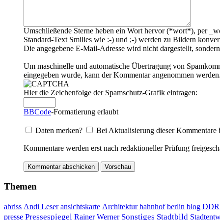
Umschließende Sterne heben ein Wort hervor (*wort*), per _wo
Standard-Text Smilies wie :-) und ;-) werden zu Bildern konvert
Die angegebene E-Mail-Adresse wird nicht dargestellt, sondern
Um maschinelle und automatische Übertragung von Spamkommenta
eingegeben wurde, kann der Kommentar angenommen werden. Bi
Hier die Zeichenfolge der Spamschutz-Grafik eintragen:
BBCode
-Formatierung erlaubt
Daten merken?
Bei Aktualisierung dieser Kommentare 
Kommentare werden erst nach redaktioneller Prüfung freigescha
Themen
DDR
abriss
Andi Leser
ansichtskarte
Architektur
bahnhof
berlin
blog
Sonstiges
presse
Pressespiegel
Rainer Werner
Stadtbild
Stadtent