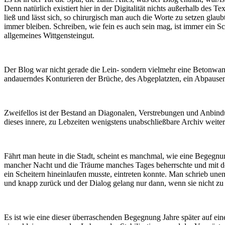
Denn natürlich existiert hier in der Digitalität nichts außerhalb des 
ließ und lässt sich, so chirurgisch man auch die Worte zu setzen glau
immer bleiben. Schreiben, wie fein es auch sein mag, ist immer ein Sch
allgemeines Wittgensteingut.
Der Blog war nicht gerade die Lein- sondern vielmehr eine Betonwan
andauerndes Konturieren der Brüche, des Abgeplatzten, ein Abpause
Zweifellos ist der Bestand an Diagonalen, Verstrebungen und Anbin
dieses innere, zu Lebzeiten wenigstens unabschließbare Archiv weiter.
Fährt man heute in die Stadt, scheint es manchmal, wie eine Begegn
mancher Nacht und die Träume manches Tages beherrschte und mit de
ein Scheitern hineinlaufen musste, eintreten konnte. Man schrieb une
und knapp zurück und der Dialog gelang nur dann, wenn sie nicht zu s
Es ist wie eine dieser überraschenden Begegnung Jahre später auf eine