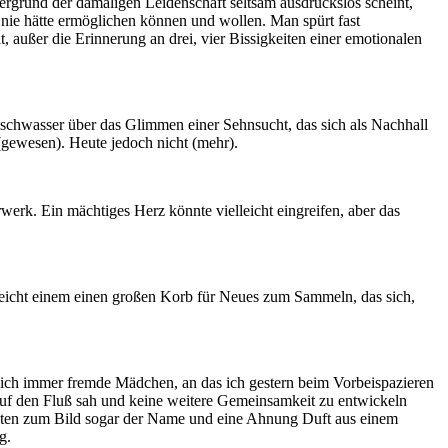
tergrund der damaligen Leidenschaft seltsam ausdruckslos scheint,
 nie hätte ermöglichen können und wollen. Man spürt fast
t, außer die Erinnerung an drei, vier Bissigkeiten einer emotionalen
schwasser über das Glimmen einer Sehnsucht, das sich als Nachhall
(gewesen). Heute jedoch nicht (mehr).
werk. Ein mächtiges Herz könnte vielleicht eingreifen, aber das
reicht einem einen großen Korb für Neues zum Sammeln, das sich,
ntlich immer fremde Mädchen, an das ich gestern beim Vorbeispazieren
uf den Fluß sah und keine weitere Gemeinsamkeit zu entwickeln
uckten zum Bild sogar der Name und eine Ahnung Duft aus einem
g.