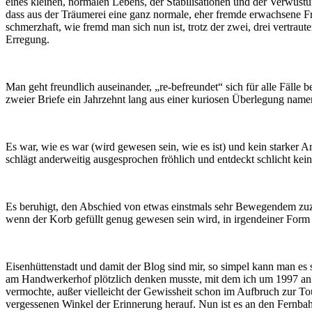
eines kleinen, normalen Lebens, der Stabilisationen und der Verwüstu
dass aus der Träumerei eine ganz normale, eher fremde erwachsene Fr
schmerzhaft, wie fremd man sich nun ist, trotz der zwei, drei vertraut
Erregung.
Man geht freundlich auseinander, „re-befreundet“ sich für alle Fälle b
zweier Briefe ein Jahrzehnt lang aus einer kuriosen Überlegung name
Es war, wie es war (wird gewesen sein, wie es ist) und kein starker A
schlägt anderweitig ausgesprochen fröhlich und entdeckt schlicht kei
Es beruhigt, den Abschied von etwas einstmals sehr Bewegendem zuz
wenn der Korb gefüllt genug gewesen sein wird, in irgendeiner Form 
Eisenhüttenstadt und damit der Blog sind mir, so simpel kann man es 
am Handwerkerhof plötzlich denken musste, mit dem ich um 1997 an 
vermochte, außer vielleicht der Gewissheit schon im Aufbruch zur T
vergessenen Winkel der Erinnerung herauf. Nun ist es an den Fernb