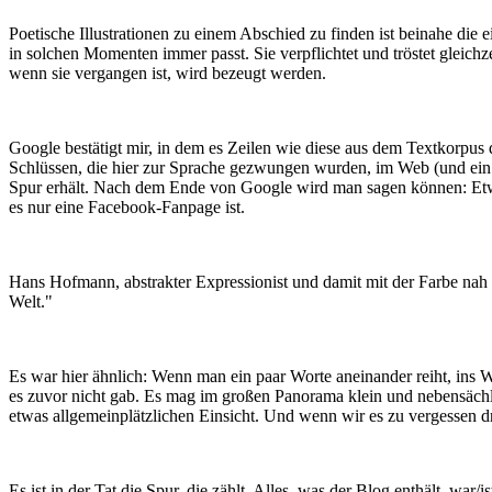
Poetische Illustrationen zu einem Abschied zu finden ist beinahe die
in solchen Momenten immer passt. Sie verpflichtet und tröstet gleichz
wenn sie vergangen ist, wird bezeugt werden.
Google bestätigt mir, in dem es Zeilen wie diese aus dem Textkorpus d
Schlüssen, die hier zur Sprache gezwungen wurden, im Web (und ein w
Spur erhält. Nach dem Ende von Google wird man sagen können: Etw
es nur eine Facebook-Fanpage ist.
Hans Hofmann, abstrakter Expressionist und damit mit der Farbe nah 
Welt."
Es war hier ähnlich: Wenn man ein paar Worte aneinander reiht, ins 
es zuvor nicht gab. Es mag im großen Panorama klein und nebensächlich
etwas allgemeinplätzlichen Einsicht. Und wenn wir es zu vergessen 
Es ist in der Tat die Spur, die zählt. Alles, was der Blog enthält, w